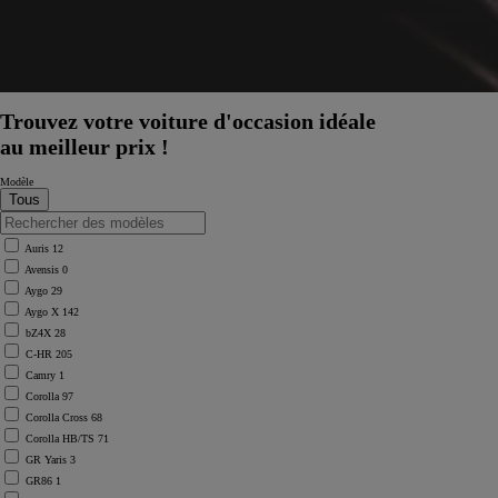
Trouvez votre voiture d'occasion idéale
au meilleur prix !
Modèle
Auris
12
Avensis
0
Aygo
29
Aygo X
142
bZ4X
28
C-HR
205
Camry
1
Corolla
97
Corolla Cross
68
Corolla HB/TS
71
GR Yaris
3
GR86
1