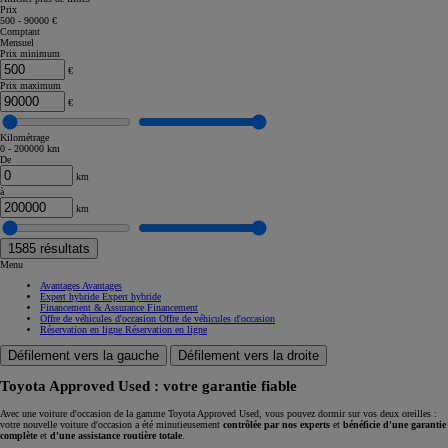
Prix
500 - 90000 €
Comptant
Mensuel
Prix minimum
€
Prix maximum
€
Kilométrage
0 - 200000 km
De
km
à
km
1585
résultats
Menu
Avantages
Avantages
Expert hybride
Expert hybride
Financement & Assurance
Financement
Offre de véhicules d'occasion
Offre de véhicules d'occasion
Réservation en ligne
Réservation en ligne
Défilement vers la gauche
Défilement vers la droite
Toyota Approved Used : votre garantie fiable
Avec une voiture d'occasion de la gamme Toyota Approved Used, vous pouvez dormir sur vos deux oreilles :
votre nouvelle voiture d'occasion a été minutieusement
contrôlée par nos experts
et
bénéficie d'une garantie
complète
et
d'une assistance routière totale
.