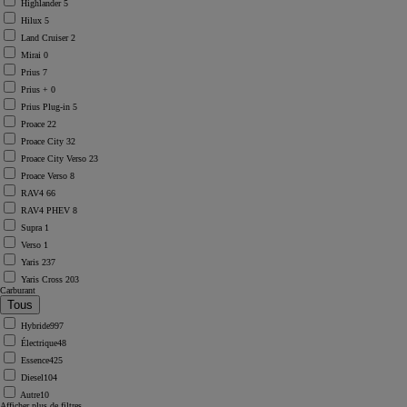
Highlander
5
Hilux
5
Land Cruiser
2
Mirai
0
Prius
7
Prius +
0
Prius Plug-in
5
Proace
22
Proace City
32
Proace City Verso
23
Proace Verso
8
RAV4
66
RAV4 PHEV
8
Supra
1
Verso
1
Yaris
237
Yaris Cross
203
Carburant
Hybride
997
Électrique
48
Essence
425
Diesel
104
Autre
10
Afficher plus de filtres