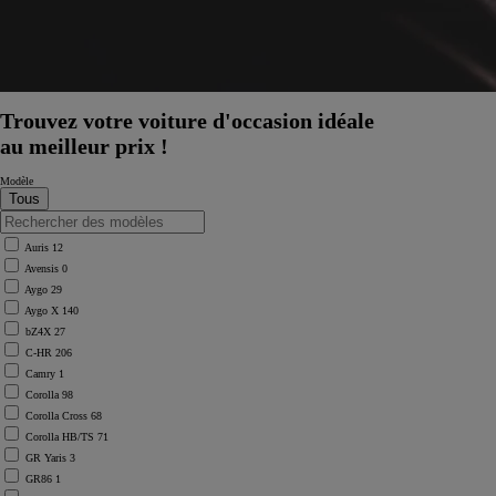
Trouvez votre voiture d'occasion idéale
au meilleur prix !
Modèle
Auris
12
Avensis
0
Aygo
29
Aygo X
140
bZ4X
27
C-HR
206
Camry
1
Corolla
98
Corolla Cross
68
Corolla HB/TS
71
GR Yaris
3
GR86
1