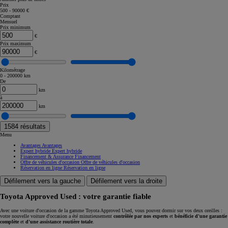
Prix
500 - 90000 €
Comptant
Mensuel
Prix minimum
€
Prix maximum
€
Kilométrage
0 - 200000 km
De
km
à
km
1584
résultats
Menu
Avantages
Avantages
Expert hybride
Expert hybride
Financement & Assurance
Financement
Offre de véhicules d'occasion
Offre de véhicules d'occasion
Réservation en ligne
Réservation en ligne
Défilement vers la gauche
Défilement vers la droite
Toyota Approved Used : votre garantie fiable
Avec une voiture d'occasion de la gamme Toyota Approved Used, vous pouvez dormir sur vos deux oreilles :
votre nouvelle voiture d'occasion a été minutieusement
contrôlée par nos experts
et
bénéficie d'une garantie
complète
et
d'une assistance routière totale
.