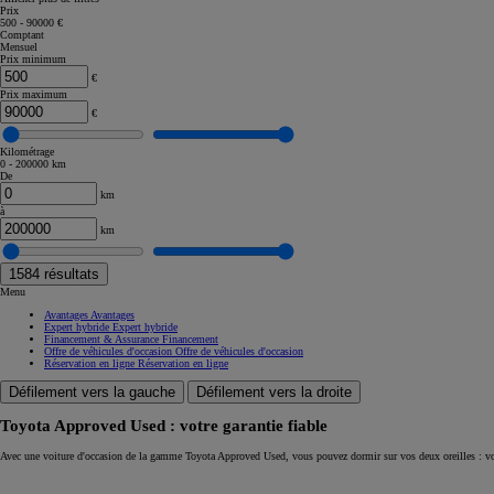
Prix
500 - 90000 €
Corolla Touring Sports
Comptant
HYBRIDE
Mensuel
Prix minimum
€
Prix maximum
€
Kilométrage
0 - 200000 km
De
km
à
km
1584
résultats
Menu
Avantages
Avantages
Expert hybride
Expert hybride
Financement & Assurance
Financement
Offre de véhicules d'occasion
Offre de véhicules d'occasion
Réservation en ligne
Réservation en ligne
Défilement vers la gauche
Défilement vers la droite
Toyota Approved Used : votre garantie fiable
À partir de
Avec une voiture d'occasion de la gamme Toyota Approved Used, vous pouvez dormir sur vos deux oreilles : vo
ou financement à partir de