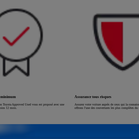
ou financement à partir de
HILUX
ÉLECTRIQUE
s minimum
Assurance tous risques
on Toyota Approved Used vous est proposé avec une
Assurez votre voiture auprès de ceux qui la connai
moins 12 mois.
offrons l'une des couvertures les plus complètes du