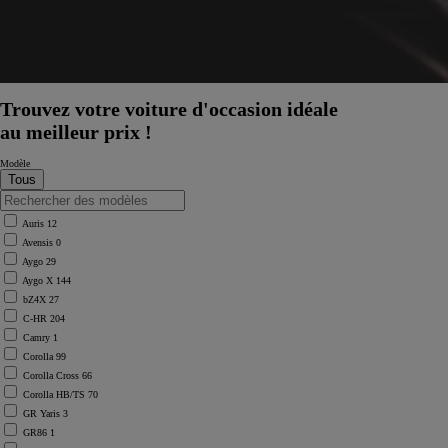
Trouvez votre voiture d'occasion idéale
au meilleur prix !
Modèle
Auris
12
Avensis
0
Aygo
29
Aygo X
144
bZ4X
27
C-HR
204
Camry
1
Corolla
99
Corolla Cross
66
Corolla HB/TS
70
À partir de
GR Yaris
3
ou financement à partir de
GR86
1