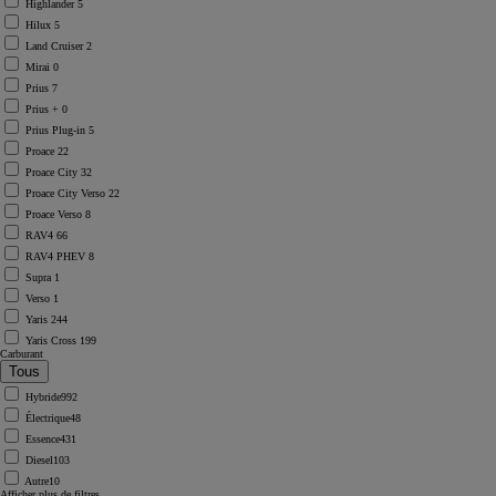
Highlander
5
Hilux
5
Land Cruiser
2
Mirai
0
Prius
7
Prius +
0
Prius Plug-in
5
Proace
22
Proace City
32
Proace City Verso
22
Proace Verso
8
RAV4
66
RAV4 PHEV
8
Supra
1
Verso
1
Yaris
244
Yaris Cross
199
Carburant
Hybride
992
Électrique
48
Essence
431
Diesel
103
Autre
10
Afficher plus de filtres