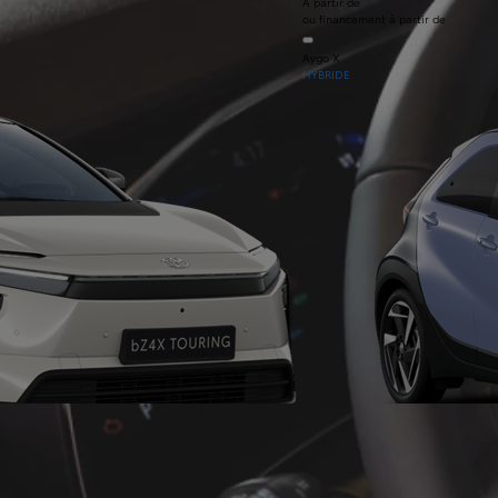
À partir de
ou financement à partir de
Aygo X
HYBRIDE