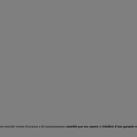
Corolla Cross
HYBRIDE
tre nouvelle voiture d'occasion a été minutieusement
contrôlée par nos experts
et
bénéficie d'une garantie c
À partir de