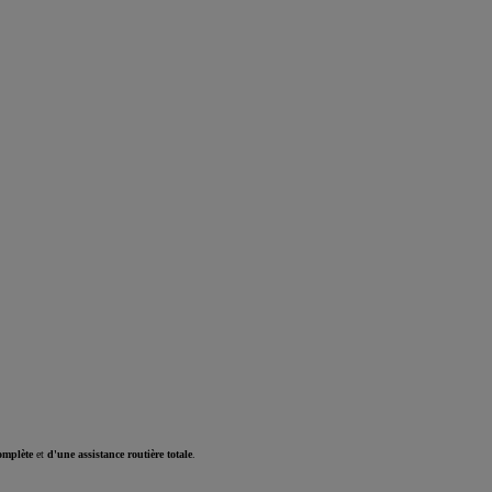
omplète
et
d'une assistance routière totale
.