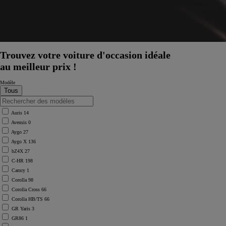
Trouvez votre voiture d'occasion idéale
au meilleur prix !
Modèle
Auris
14
Avensis
0
Aygo
27
Aygo X
136
bZ4X
27
C-HR
198
Camry
1
Corolla
98
Corolla Cross
66
Corolla HB/TS
66
GR Yaris
3
GR86
1