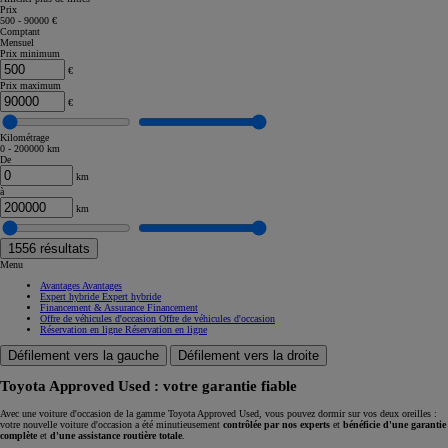
Prix
500 - 90000 €
Comptant
Mensuel
Prix minimum
€
Prix maximum
€
Kilométrage
0 - 200000 km
De
km
à
km
1556
résultats
Menu
Avantages
Avantages
Expert hybride
Expert hybride
Financement & Assurance
Financement
Offre de véhicules d'occasion
Offre de véhicules d'occasion
Réservation en ligne
Réservation en ligne
Défilement vers la gauche
Défilement vers la droite
Toyota Approved Used : votre garantie fiable
Avec une voiture d'occasion de la gamme Toyota Approved Used, vous pouvez dormir sur vos deux oreilles :
votre nouvelle voiture d'occasion a été minutieusement
contrôlée par nos experts
et
bénéficie d'une garantie
complète
et
d'une assistance routière totale
.