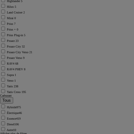
Highlander
5
Hilux
5
Land Cruiser
2
Mirai
0
Prius
7
Prius +
0
Prius Plug-in
5
Proace
23
Proace City
32
Proace City Verso
21
Proace Verso
9
RAV4
68
RAV4 PHEV
8
Supra
1
Verso
1
Yaris
238
Yaris Cross
195
Carburant
Hybride
975
Électrique
46
Essence
419
Diesel
106
Autre
10
Afficher plus de filtres