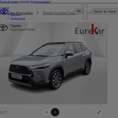
Passer au contenu principal
(Appuyez sur Enter)
Particulier
Langue
DEALER NAME
Vous êtes ici
:
Professionnel
FR
Ouvrir le menu
Véhicules d'occasion
Toyota Corolla Cross
français
Nederlands
1/17