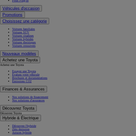
Prius Plug-in
Véhicules d'occasion
Promotions
Choisissez une catégorie
Voitures familiales
Voitures SUV
Voitures citadines
Voitures hybrides
Voitures électriques
Voitures crossovers
Nouveaux modèles
Achetez une Toyota
Achetez une Toyota
Essayez une Toyota
Évaluez votre véhicule
Brochures et documentations
Émissions CO2
Finances & Assurances
Nos solutions de financement
Nos solutions d'assurances
Découvrez Toyota
Découvrez Toyota
Hybride & Électrique
Découvrez l'hybride
Zéro émission
Astuces hybride