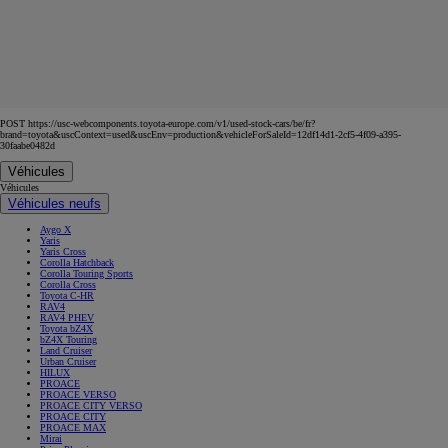
POST https://usc-webcomponents.toyota-europe.com/v1/used-stock-cars/be/fr?
brand=toyota&uscContext=used&uscEnv=production&vehicleForSaleId=12df14d1-2cf5-4f09-a395-
30faabe0482d
Véhicules
Véhicules
Véhicules neufs
Aygo X
Yaris
Yaris Cross
Corolla Hatchback
Corolla Touring Sports
Corolla Cross
Toyota C-HR
RAV4
RAV4 PHEV
Toyota bZ4X
bZ4X Touring
Land Cruiser
Urban Cruiser
HILUX
PROACE
PROACE VERSO
PROACE CITY VERSO
PROACE CITY
PROACE MAX
Mirai