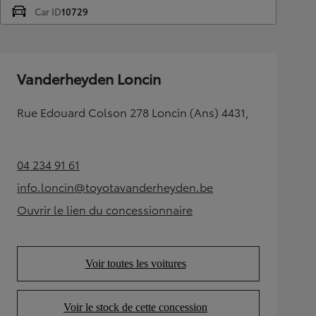
Car ID
10729
Vanderheyden Loncin
Rue Edouard Colson 278 Loncin (Ans) 4431,
04 234 91 61
(Opens in new tab)
info.loncin@toyotavanderheyden.be
(Opens in new tab)
Ouvrir le lien du concessionnaire
(Opens in new tab)
Voir toutes les voitures
(Opens in new tab)
Voir le stock de cette concession
(Opens in new tab)