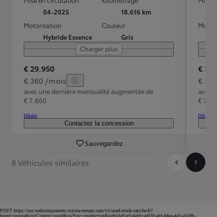
04-2025
18.616 km
Motorisation
Couleur
Motori
Hybride Essence
Gris
Charger plus
€ 29.950
€ 29
€ 360 /mois
€ 36
avec une dernière mensualité augmentée de
avec 
€ 7.860
€ 7.8
Détails
Détails
Contactez la concession
Sauvegardez
8 Véhicules similaires
POST https://usc-webcomponents.toyota-europe.com/v1/used-stock-cars/be/fr?
brand=toyota&uscContext=used&uscEnv=production&vehicleForSaleId=e4591add-84ea-441a-b59b-