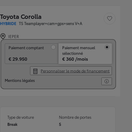
Toyota Corolla
Sauvegarder le véh
HYBRIDE
TS Teamplayer+cam+gps+sens V+A
IEPER
Paiement comptant
Paiement comptant
Paiement mensuel
sélectionné
€ 29.950
€ 360 /mois
Personnaliser le mode de financement
Mentions légales
Type de voiture
Nombre de portes
Break
5