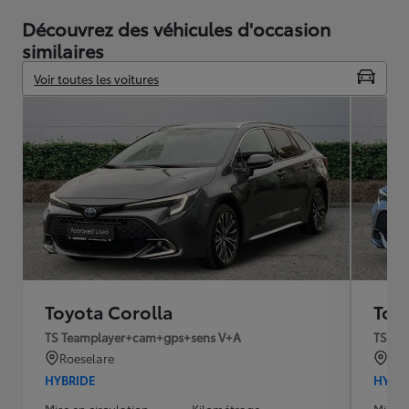
Découvrez des véhicules d'occasion
similaires
Voir toutes les voitures
Toyota Corolla
Toy
TS Teamplayer+cam+gps+sens V+A
TS Te
Roeselare
IEP
HYBRIDE
HYBR
Mise en circulation
Kilométrage
Mise e