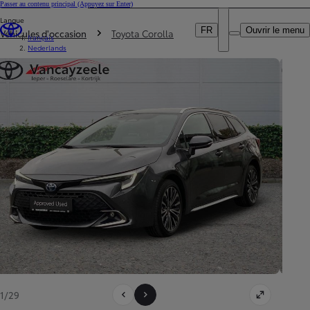
Passer au contenu principal
(Appuyez sur Enter)
Particulier
Langue
DEALER NAME
Vous êtes ici
:
Professionnel
FR
Ouvrir le menu
Véhicules d'occasion
Toyota Corolla
français
Nederlands
1/29