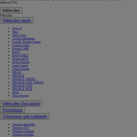
449e1ea72792
Véhicules
Véhicules
Véhicules neufs
Aygo X
Yaris
Yaris Cross
Corolla Hatchback
Corolla Touring Sports
Corolla Cross
Toyota C-HR
RAV4
RAV4 PHEV
Toyota bZ4X
bZ4X Touring
Land Cruiser
Urban Cruiser
HILUX
PROACE
PROACE VERSO
PROACE CITY VERSO
PROACE CITY
PROACE MAX
Mirai
Prius Plug-in
Véhicules d'occasion
Promotions
Choisissez une catégorie
Voitures familiales
Voitures SUV
Voitures citadines
Voitures hybrides