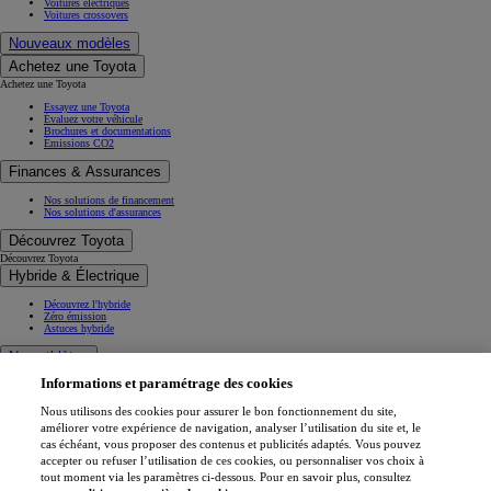
Voitures électriques
Voitures crossovers
Nouveaux modèles
Achetez une Toyota
Achetez une Toyota
Essayez une Toyota
Évaluez votre véhicule
Brochures et documentations
Émissions CO2
Finances & Assurances
Nos solutions de financement
Nos solutions d'assurances
Découvrez Toyota
Découvrez Toyota
Hybride & Électrique
Découvrez l'hybride
Zéro émission
Astuces hybride
Nos athlètes
Informations et paramétrage des cookies
Projets de mobilité
Athlètes
Nous utilisons des cookies pour assurer le bon fonctionnement du site,
Toyota Gazoo Racing
améliorer votre expérience de navigation, analyser l’utilisation du site et, le
cas échéant, vous proposer des contenus et publicités adaptés. Vous pouvez
Toyota GR Sport
accepter ou refuser l’utilisation de ces cookies, ou personnaliser vos choix à
Dakar Rally
tout moment via les paramètres ci-dessous. Pour en savoir plus, consultez
WRC - Championnat du monde des rallyes
WEC - Championnat du monde d'endurance FIA