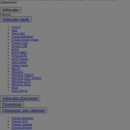
15869f4b3656
Véhicules
Véhicules
Véhicules neufs
Aygo X
Yaris
Yaris Cross
Corolla Hatchback
Corolla Touring Sports
Corolla Cross
Toyota C-HR
RAV4
RAV4 PHEV
Toyota bZ4X
bZ4X Touring
Land Cruiser
Urban Cruiser
HILUX
PROACE
PROACE VERSO
PROACE CITY VERSO
PROACE CITY
PROACE MAX
Mirai
Prius Plug-in
Véhicules d'occasion
Promotions
Choisissez une catégorie
Voitures familiales
Voitures SUV
Voitures citadines
Voitures hybrides