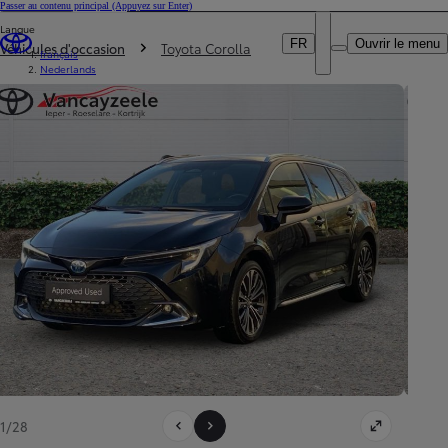
Passer au contenu principal
(Appuyez sur Enter)
Particulier
Langue
DEALER NAME
Vous êtes ici
:
Professionnel
FR
Ouvrir le menu
Véhicules d'occasion
Toyota Corolla
français
Nederlands
1/28