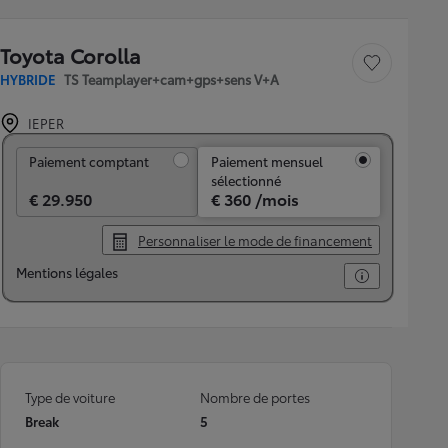
Toyota Corolla
Sauvegarder le véh
HYBRIDE
TS Teamplayer+cam+gps+sens V+A
IEPER
Paiement comptant
Paiement comptant
Paiement mensuel
sélectionné
€ 29.950
€ 360 /mois
Personnaliser le mode de financement
Mentions légales
Type de voiture
Nombre de portes
Break
5