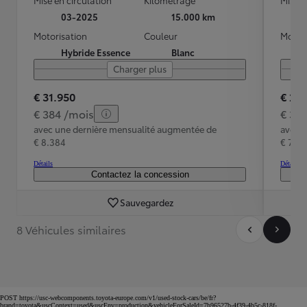
03-2025
15.000 km
Motorisation
Couleur
Motori
Hybride Essence
Blanc
Charger plus
€ 31.950
€ 29
€ 384 /mois
€ 36
avec une dernière mensualité augmentée de
avec 
€ 8.384
€ 7.8
Détails
Détails
Contactez la concession
Sauvegardez
8 Véhicules similaires
POST https://usc-webcomponents.toyota-europe.com/v1/used-stock-cars/be/fr?
brand=toyota&uscContext=used&uscEnv=production&vehicleForSaleId=7b96527b-4f39-4b5c-818f-