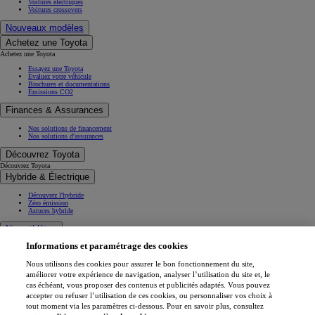
Voitures électriques
Voitures crossovers
Nouveaux modèles
Achetez une Toyota
Achetez une Toyota
Essayez une Toyota
Évaluez votre véhicule
Brochures et documentations
Émissions CO2
Finances & Assurances
Nos solutions de financement
Nos solutions d'assurances
Découvrez Toyota
Découvrez Toyota
Hybride & Électrique
Découvrez l'hybride
Zéro émission
Astuces hybride
Nos athlètes
Informations et paramétrage des cookies
Projets de mobilité
Athlètes
Nous utilisons des cookies pour assurer le bon fonctionnement du site,
Toyota Gazoo Racing
améliorer votre expérience de navigation, analyser l’utilisation du site et, le
cas échéant, vous proposer des contenus et publicités adaptés. Vous pouvez
Toyota GR Sport
accepter ou refuser l’utilisation de ces cookies, ou personnaliser vos choix à
Dakar Rally
tout moment via les paramètres ci-dessous. Pour en savoir plus, consultez
WRC - Championnat du monde des rallyes
WEC - Championnat du monde d'endurance FIA