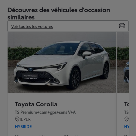
Découvrez des véhicules d'occasion
similaires
Voir toutes les voitures
Toyota Corolla
Toy
TS Premium+cam+gps+sens V+A
TS Te
IEPER
IEP
HYBRIDE
HYBR
Mise en circulation
Kilométrage
Mise e