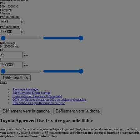
Prix
500 - 90000 €
Comptant
Mensuel
Prix minimum
€
Prix maximum
€
Kilométrage
0 - 200000 km
De
km
à
km
1558
résultats
Menu
Avantages
Avantages
Expert hybride
Expert hybride
Financement & Assurance
Financement
Offre de véhicules d'occasion
Offre de véhicules d'occasion
Réservation en ligne
Réservation en ligne
Défilement vers la gauche
Défilement vers la droite
Toyota Approved Used : votre garantie fiable
Avec une voiture d'occasion de la gamme Toyota Approved Used, vous pouvez dormir sur vos deux oreilles :
votre nouvelle voiture d'occasion a été minutieusement
contrôlée par nos experts
et
bénéficie d'une garantie
complète
et
d'une assistance routière totale
.