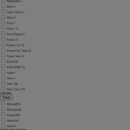
Highlander
5
Hilux
5
Land Cruiser
2
Mirai
0
Prius
7
Prius +
0
Prius Plug-in
5
Proace
23
Proace City
32
Proace City Verso
21
Proace Verso
9
RAV4
68
RAV4 PHEV
8
Supra
1
Verso
1
Yaris
238
Yaris Cross
195
Carburant
Hybride
976
Électrique
46
Essence
420
Diesel
106
Autre
10
Afficher plus de filtres