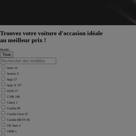
Trouvez votre voiture d'occasion idéale
au meilleur prix !
Modèle
Auris
14
Avensis
0
Aygo
27
Aygo X
137
bZ4X
27
C-HR
198
Camry
1
Corolla
98
Corolla Cross
67
Corolla HB/TS
66
GR Yaris
3
GR86
1