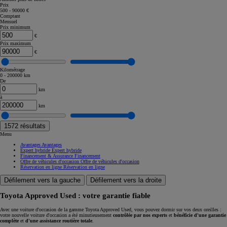
Prix
500 - 90000 €
Comptant
Mensuel
Prix minimum
€
Prix maximum
€
Kilométrage
0 - 200000 km
De
km
à
km
1572
résultats
Menu
Avantages
Avantages
Expert hybride
Expert hybride
Financement & Assurance
Financement
Offre de véhicules d'occasion
Offre de véhicules d'occasion
Réservation en ligne
Réservation en ligne
Défilement vers la gauche
Défilement vers la droite
Toyota Approved Used : votre garantie fiable
Avec une voiture d'occasion de la gamme Toyota Approved Used, vous pouvez dormir sur vos deux oreilles :
votre nouvelle voiture d'occasion a été minutieusement
contrôlée par nos experts
et
bénéficie d'une garantie
complète
et
d'une assistance routière totale
.