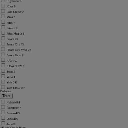
Highlander
5
Hilux
5
Land Cruiser
2
Mirai
0
Prius
7
Prius +
0
Prius Plug-in
5
Proace
23
Proace City
32
Proace City Verso
22
Proace Verso
8
RAV4
67
RAV4 PHEV
8
Supra
1
Verso
1
Yaris
242
Yaris Cross
197
Carburant
Hybride
984
Électrique
47
Essence
425
Diesel
106
Autre
10
Afficher plus de filtres