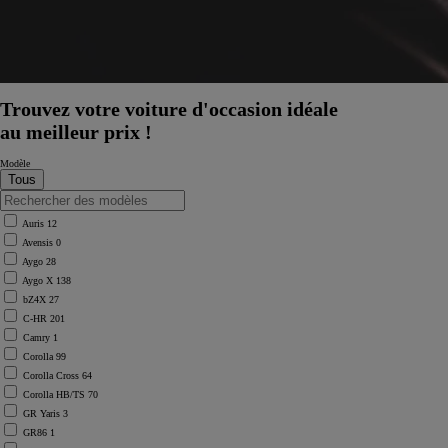
Trouvez votre voiture d'occasion idéale
au meilleur prix !
Modèle
Auris
12
Avensis
0
Aygo
28
Aygo X
138
bZ4X
27
C-HR
201
Camry
1
Corolla
99
Corolla Cross
64
Corolla HB/TS
70
GR Yaris
3
GR86
1