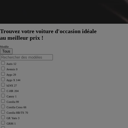
Trouvez votre voiture d'occasion idéale
au meilleur prix !
Modèle
Auris
12
Avensis
0
Aygo
29
Aygo X
144
bZ4X
27
C-HR
204
Camry
1
Corolla
99
Corolla Cross
66
Corolla HB/TS
70
GR Yaris
3
GR86
1