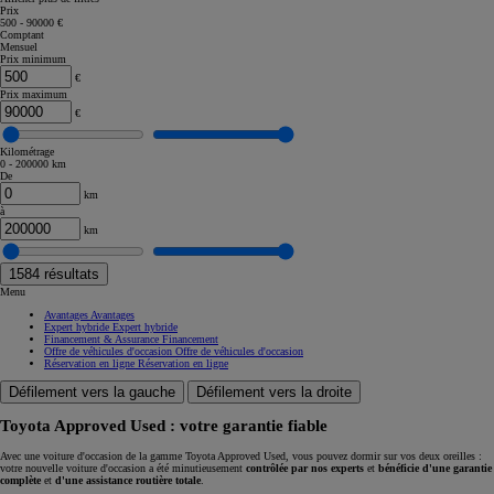
Prix
500 - 90000 €
Comptant
Mensuel
Prix minimum
€
Prix maximum
€
Kilométrage
0 - 200000 km
De
km
à
km
1584
résultats
Menu
Avantages
Avantages
Expert hybride
Expert hybride
Financement & Assurance
Financement
Offre de véhicules d'occasion
Offre de véhicules d'occasion
Réservation en ligne
Réservation en ligne
Défilement vers la gauche
Défilement vers la droite
Toyota Approved Used : votre garantie fiable
Avec une voiture d'occasion de la gamme Toyota Approved Used, vous pouvez dormir sur vos deux oreilles :
votre nouvelle voiture d'occasion a été minutieusement
contrôlée par nos experts
et
bénéficie d'une garantie
complète
et
d'une assistance routière totale
.