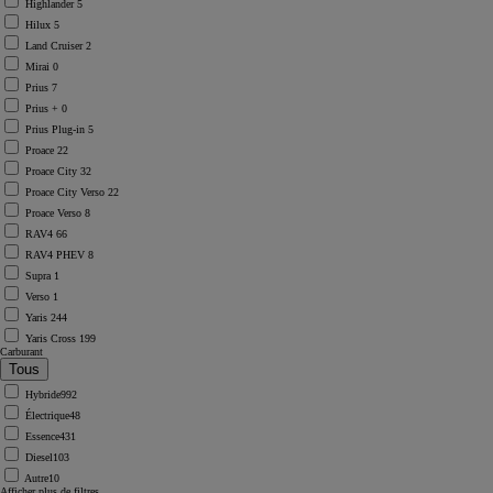
Highlander
5
Hilux
5
Land Cruiser
2
Mirai
0
Prius
7
Prius +
0
Prius Plug-in
5
Proace
22
Proace City
32
Proace City Verso
22
Proace Verso
8
RAV4
66
RAV4 PHEV
8
Supra
1
Verso
1
Yaris
244
Yaris Cross
199
Carburant
Hybride
992
Électrique
48
Essence
431
Diesel
103
Autre
10
Afficher plus de filtres