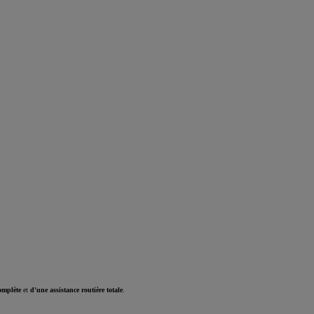
omplète
et
d'une assistance routière totale
.