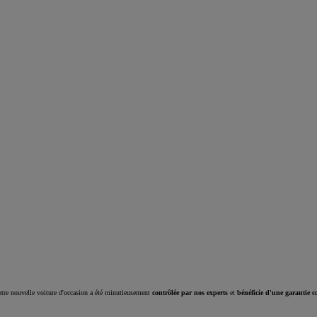
Corolla Cross
HYBRIDE
tre nouvelle voiture d'occasion a été minutieusement
contrôlée par nos experts
et
bénéficie d'une garantie c
À partir de