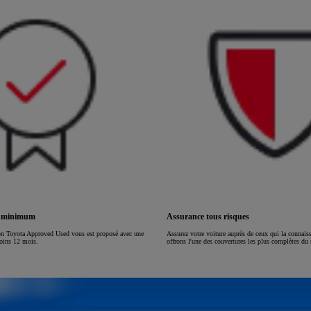
ou financement à partir de
HILUX
ÉLECTRIQUE
s minimum
Assurance tous risques
on Toyota Approved Used vous est proposé avec une
Assurez votre voiture auprès de ceux qui la connai
moins 12 mois.
offrons l'une des couvertures les plus complètes du