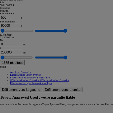
Prix
500 - 90000 €
Corolla Touring Sports
Comptant
HYBRIDE
Mensuel
Prix minimum
€
Prix maximum
€
Kilométrage
0 - 200000 km
De
km
à
km
1585
résultats
Menu
Avantages
Avantages
Expert hybride
Expert hybride
Financement & Assurance
Financement
Offre de véhicules d'occasion
Offre de véhicules d'occasion
Réservation en ligne
Réservation en ligne
Défilement vers la gauche
Défilement vers la droite
Toyota Approved Used : votre garantie fiable
À partir de
Avec une voiture d'occasion de la gamme Toyota Approved Used, vous pouvez dormir sur vos deux oreilles : vo
ou financement à partir de