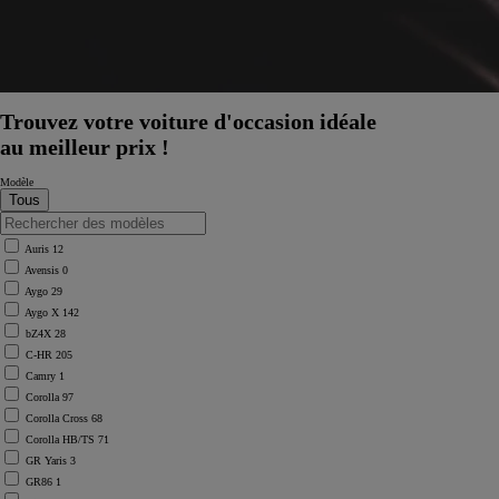
À partir de
ou financement à partir de
Toyota bZ4X
ÉLECTRIQUE
Trouvez votre voiture d'occasion idéale
au meilleur prix !
Modèle
Auris
12
Avensis
0
Aygo
29
Aygo X
142
bZ4X
28
C-HR
205
Camry
1
Corolla
97
Corolla Cross
68
Corolla HB/TS
71
GR Yaris
3
GR86
1