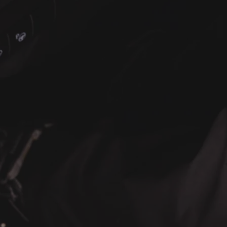
À partir de
ou financement à partir de