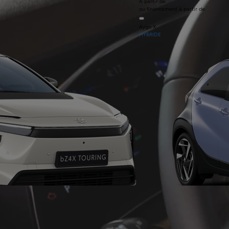
À partir de
ou financement à partir de
Aygo X
HYBRIDE