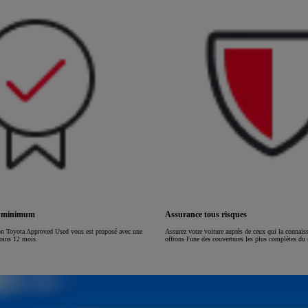
ou financement à partir de
HILUX
ÉLECTRIQUE
s minimum
Assurance tous risques
on Toyota Approved Used vous est proposé avec une
Assurez votre voiture auprès de ceux qui la connai
moins 12 mois.
offrons l'une des couvertures les plus complètes du