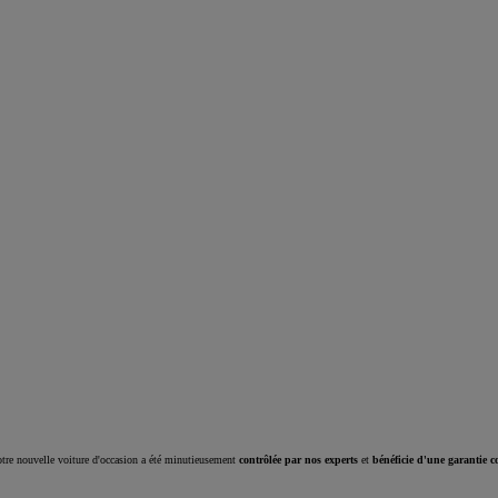
Corolla Cross
HYBRIDE
tre nouvelle voiture d'occasion a été minutieusement
contrôlée par nos experts
et
bénéficie d'une garantie c
À partir de