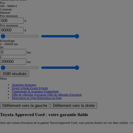
Prix
500 - 90000 €
Corolla Touring Sports
Comptant
HYBRIDE
Mensuel
Prix minimum
€
Prix maximum
€
Kilométrage
0 - 200000 km
De
km
à
km
1590
résultats
Menu
Avantages
Avantages
Expert hybride
Expert hybride
Financement & Assurance
Financement
Offre de véhicules d'occasion
Offre de véhicules d'occasion
Réservation en ligne
Réservation en ligne
Défilement vers la gauche
Défilement vers la droite
Toyota Approved Used : votre garantie fiable
À partir de
Avec une voiture d'occasion de la gamme Toyota Approved Used, vous pouvez dormir sur vos deux oreilles : vo
ou financement à partir de