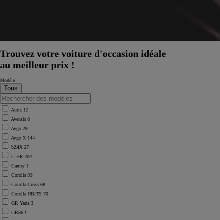
Trouvez votre voiture d'occasion idéale
au meilleur prix !
Modèle
Auris
12
Avensis
0
Aygo
29
Aygo X
144
bZ4X
27
C-HR
204
Camry
1
Corolla
99
Corolla Cross
68
Corolla HB/TS
70
À partir de
GR Yaris
3
ou financement à partir de
GR86
1