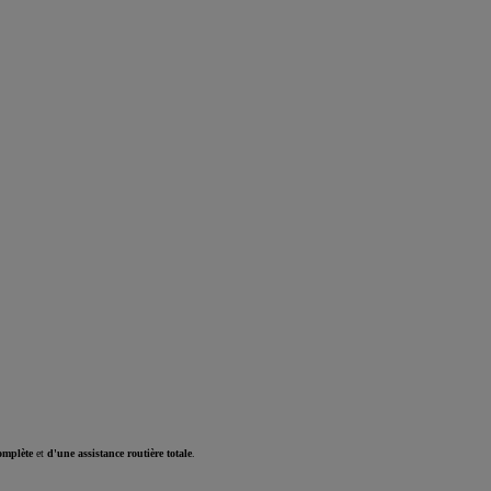
omplète
et
d'une assistance routière totale
.