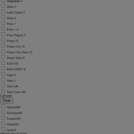
Highlander
5
Hilux
5
Land Cruiser
2
Mirai
0
Prius
7
Prius +
0
Prius Plug-in
5
Proace
22
Proace City
32
Proace City Verso
22
Proace Verso
8
RAV4
66
RAV4 PHEV
8
Supra
1
Verso
1
Yaris
246
Yaris Cross
201
Carburant
Hybride
997
Électrique
48
Essence
432
Diesel
103
Autre
10
Afficher plus de filtres