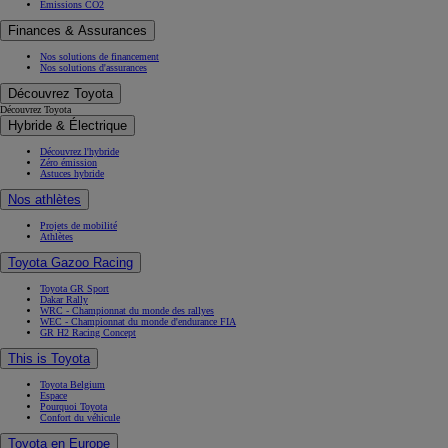
Émissions CO2
Finances & Assurances
Nos solutions de financement
Nos solutions d'assurances
Découvrez Toyota
Découvrez Toyota
Hybride & Électrique
Découvrez l'hybride
Zéro émission
Astuces hybride
Nos athlètes
Projets de mobilité
Athlètes
Toyota Gazoo Racing
Toyota GR Sport
Dakar Rally
WRC - Championnat du monde des rallyes
WEC - Championnat du monde d'endurance FIA
GR H2 Racing Concept
This is Toyota
Toyota Belgium
Espace
Pourquoi Toyota
Confort du véhicule
Toyota en Europe