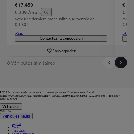
€ 17.450
€ 20
€ 209 /mois
€ 24
avec une dernière mensualité augmentée de
avec 
€ 4.584
€ 5.37
Détails
Détails
Contactez la concession
Sauvegardez
8 Véhicules similaires
POST https://usc-webcomponents.toyota-europe.com/v1/used-stock-cars/be/fr?
brand=toyota&uscContext=used&uscEnv=production&vehicleForSaleId=a212c366-6e31-4f53-b907-
68c2060d3aed
Véhicules
Véhicules
Véhicules neufs
Aygo X
Yaris
Yaris Cross
Corolla Hatchback