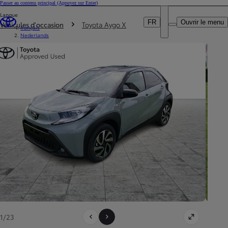
Passer au contenu principal
(Appuyez sur Enter)
Particulier
Langue
DEALER NAME
Vous êtes ici
:
Professionnel
FR
Ouvrir le menu
Véhicules d'occasion
Toyota Aygo X
français
Nederlands
1/23