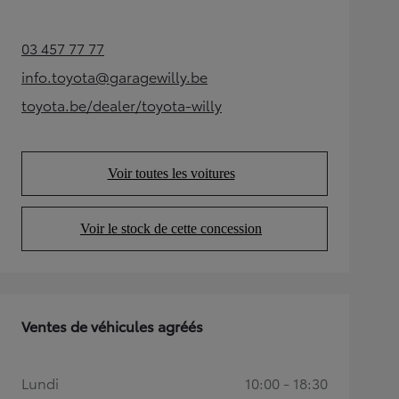
03 457 77 77
(Opens in new tab)
info.toyota@garagewilly.be
(Opens in new tab)
toyota.be/dealer/toyota-willy
(Opens in new tab)
Voir toutes les voitures
(Opens in new tab)
Voir le stock de cette concession
(Opens in new tab)
Ventes de véhicules agréés
Lundi
10:00 - 18:30