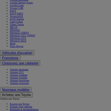
Corolla Touring Sports
Corolla Cross
Toyota C-HR
RAV4
RAV4 PHEV
Toyota bZ4X
bZ4X Touring
Land Cruiser
Urban Cruiser
HILUX
PROACE
PROACE VERSO
PROACE CITY VERSO
PROACE CITY
PROACE MAX
Mirai
Prius Plug-in
Véhicules d'occasion
Promotions
Choisissez une catégorie
Voitures familiales
Voitures SUV
Voitures citadines
Voitures hybrides
Voitures électriques
Voitures crossovers
Nouveaux modèles
Achetez une Toyota
Achetez une Toyota
Essayez une Toyota
Évaluez votre véhicule
Brochures et documentations