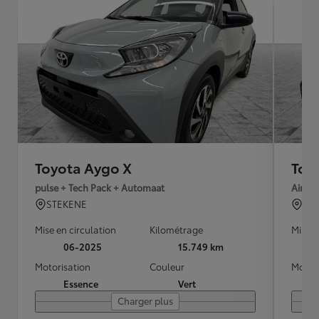
Toyota Aygo X
Toy
pulse + Tech Pack + Automaat
Air en
STEKENE
Tou
Mise en circulation
Kilométrage
Mise e
06-2025
15.749 km
Motorisation
Couleur
Motori
Essence
Vert
Charger plus