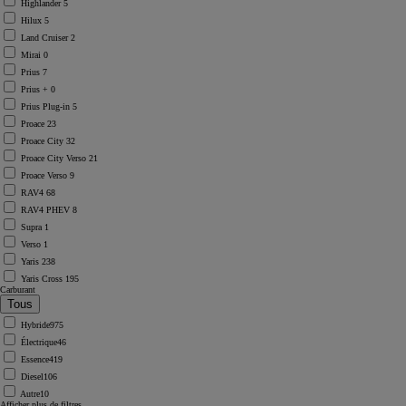
Highlander
5
Hilux
5
Land Cruiser
2
Mirai
0
Prius
7
Prius +
0
Prius Plug-in
5
Proace
23
Proace City
32
Proace City Verso
21
Proace Verso
9
RAV4
68
RAV4 PHEV
8
Supra
1
Verso
1
Yaris
238
Yaris Cross
195
Carburant
Hybride
975
Électrique
46
Essence
419
Diesel
106
Autre
10
Afficher plus de filtres