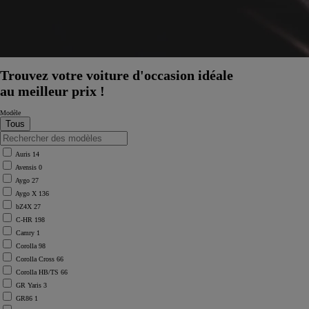
Trouvez votre voiture d'occasion idéale
au meilleur prix !
Modèle
Auris
14
Avensis
0
Aygo
27
Aygo X
136
bZ4X
27
C-HR
198
Camry
1
Corolla
98
Corolla Cross
66
Corolla HB/TS
66
GR Yaris
3
GR86
1