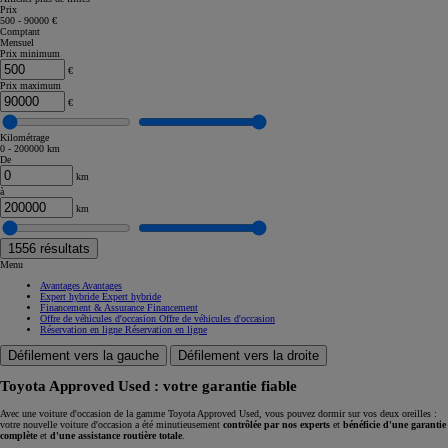
Prix
500 - 90000 €
Comptant
Mensuel
Prix minimum
€
Prix maximum
€
Kilométrage
0 - 200000 km
De
km
à
km
1556
résultats
Menu
Avantages
Avantages
Expert hybride
Expert hybride
Financement & Assurance
Financement
Offre de véhicules d'occasion
Offre de véhicules d'occasion
Réservation en ligne
Réservation en ligne
Défilement vers la gauche
Défilement vers la droite
Toyota Approved Used : votre garantie fiable
Avec une voiture d'occasion de la gamme Toyota Approved Used, vous pouvez dormir sur vos deux oreilles :
votre nouvelle voiture d'occasion a été minutieusement
contrôlée par nos experts
et
bénéficie d'une garantie
complète
et
d'une assistance routière totale
.