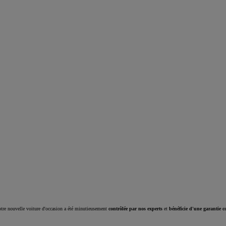
Corolla Cross
HYBRIDE
tre nouvelle voiture d'occasion a été minutieusement
contrôlée par nos experts
et
bénéficie d'une garantie c
À partir de