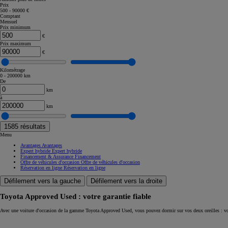
Prix
500 - 90000 €
Corolla Touring Sports
Comptant
HYBRIDE
Mensuel
Prix minimum
€
Prix maximum
€
Kilométrage
0 - 200000 km
De
km
à
km
1585
résultats
Menu
Avantages
Avantages
Expert hybride
Expert hybride
Financement & Assurance
Financement
Offre de véhicules d'occasion
Offre de véhicules d'occasion
Réservation en ligne
Réservation en ligne
Défilement vers la gauche
Défilement vers la droite
Toyota Approved Used : votre garantie fiable
À partir de
Avec une voiture d'occasion de la gamme Toyota Approved Used, vous pouvez dormir sur vos deux oreilles : vo
ou financement à partir de