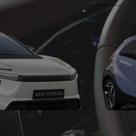
À partir de
ou financement à partir de
Aygo X
HYBRIDE