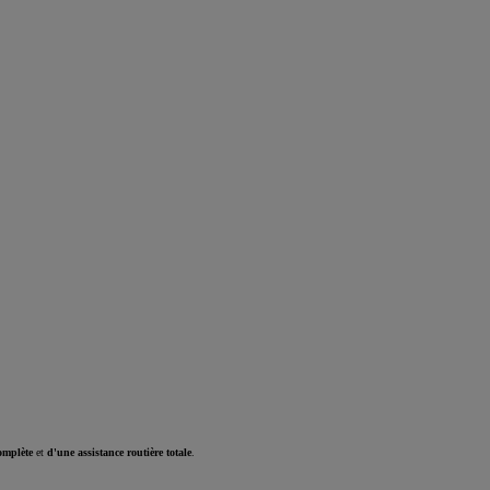
omplète
et
d'une assistance routière totale
.