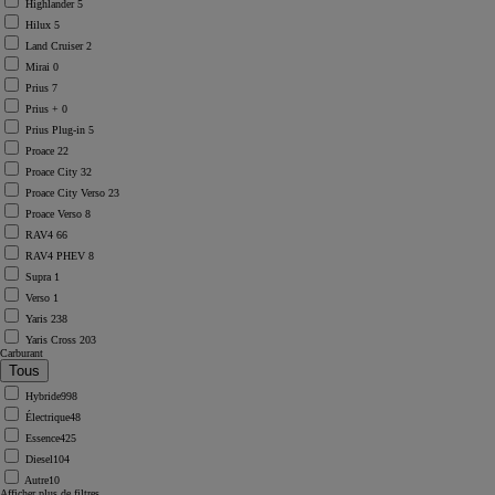
Highlander
5
Hilux
5
Land Cruiser
2
Mirai
0
Prius
7
Prius +
0
Prius Plug-in
5
Proace
22
Proace City
32
Proace City Verso
23
Proace Verso
8
RAV4
66
RAV4 PHEV
8
Supra
1
Verso
1
Yaris
238
Yaris Cross
203
Carburant
Hybride
998
Électrique
48
Essence
425
Diesel
104
Autre
10
Afficher plus de filtres