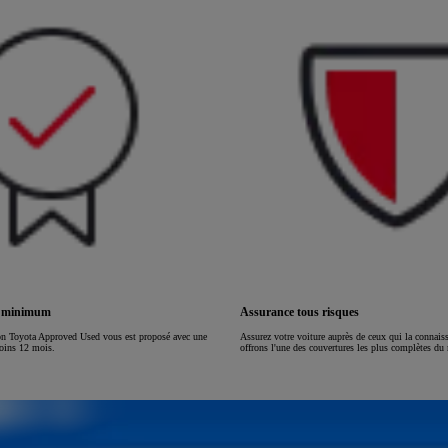
ou financement à partir de
HILUX
ÉLECTRIQUE
s minimum
Assurance tous risques
on Toyota Approved Used vous est proposé avec une
Assurez votre voiture auprès de ceux qui la connai
moins 12 mois.
offrons l'une des couvertures les plus complètes du