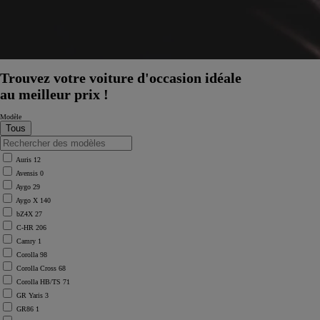
Trouvez votre voiture d'occasion idéale
au meilleur prix !
Modèle
Auris
12
Avensis
0
Aygo
29
Aygo X
140
bZ4X
27
C-HR
206
Camry
1
Corolla
98
Corolla Cross
68
Corolla HB/TS
71
À partir de
GR Yaris
3
ou financement à partir de
GR86
1