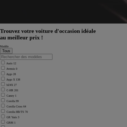
Trouvez votre voiture d'occasion idéale
au meilleur prix !
Modèle
Auris
12
Avensis
0
Aygo
28
Aygo X
138
bZ4X
27
C-HR
201
Camry
1
Corolla
99
Corolla Cross
64
Corolla HB/TS
70
GR Yaris
3
GR86
1