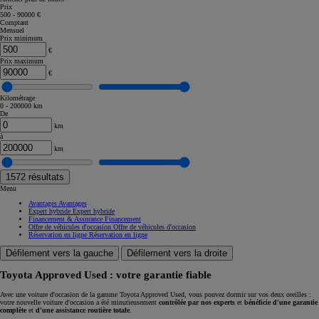
Prix
500 - 90000 €
Comptant
Mensuel
Prix minimum
€
Prix maximum
€
Kilométrage
0 - 200000 km
De
km
à
km
1572
résultats
Menu
Avantages
Avantages
Expert hybride
Expert hybride
Financement & Assurance
Financement
Offre de véhicules d'occasion
Offre de véhicules d'occasion
Réservation en ligne
Réservation en ligne
Défilement vers la gauche
Défilement vers la droite
Toyota Approved Used : votre garantie fiable
Avec une voiture d'occasion de la gamme Toyota Approved Used, vous pouvez dormir sur vos deux oreilles :
votre nouvelle voiture d'occasion a été minutieusement
contrôlée par nos experts
et
bénéficie d'une garantie
complète
et
d'une assistance routière totale
.