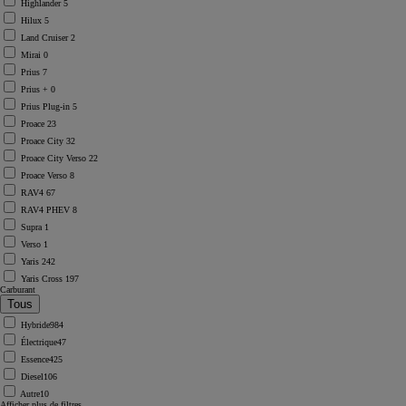
Highlander
5
Hilux
5
Land Cruiser
2
Mirai
0
Prius
7
Prius +
0
Prius Plug-in
5
Proace
23
Proace City
32
Proace City Verso
22
Proace Verso
8
RAV4
67
RAV4 PHEV
8
Supra
1
Verso
1
Yaris
242
Yaris Cross
197
Carburant
Hybride
984
Électrique
47
Essence
425
Diesel
106
Autre
10
Afficher plus de filtres