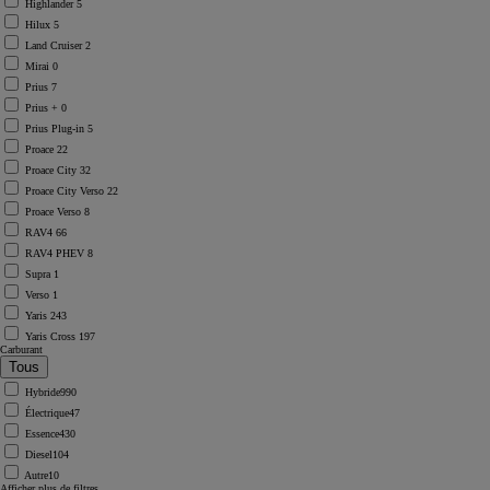
Highlander
5
Hilux
5
Land Cruiser
2
Mirai
0
Prius
7
Prius +
0
Prius Plug-in
5
Proace
22
Proace City
32
Proace City Verso
22
Proace Verso
8
RAV4
66
RAV4 PHEV
8
Supra
1
Verso
1
Yaris
243
Yaris Cross
197
Carburant
Hybride
990
Électrique
47
Essence
430
Diesel
104
Autre
10
Afficher plus de filtres