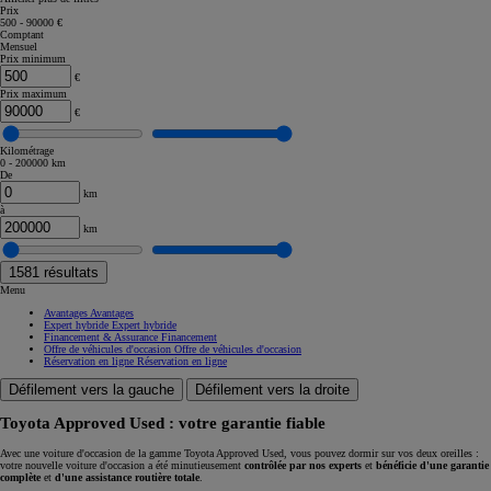
Prix
500 - 90000 €
Comptant
Mensuel
Prix minimum
€
Prix maximum
€
Kilométrage
0 - 200000 km
De
km
à
km
1581
résultats
Menu
Avantages
Avantages
Expert hybride
Expert hybride
Financement & Assurance
Financement
Offre de véhicules d'occasion
Offre de véhicules d'occasion
Réservation en ligne
Réservation en ligne
Défilement vers la gauche
Défilement vers la droite
Toyota Approved Used : votre garantie fiable
Avec une voiture d'occasion de la gamme Toyota Approved Used, vous pouvez dormir sur vos deux oreilles :
votre nouvelle voiture d'occasion a été minutieusement
contrôlée par nos experts
et
bénéficie d'une garantie
complète
et
d'une assistance routière totale
.