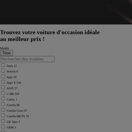
Trouvez votre voiture d'occasion idéale
au meilleur prix !
Modèle
Auris
12
Avensis
0
Aygo
29
Aygo X
144
bZ4X
27
C-HR
204
Camry
1
Corolla
98
Corolla Cross
67
Corolla HB/TS
70
GR Yaris
3
GR86
1