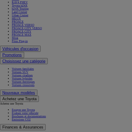
RAV4 PHEV
Toyota bZ4X
bZ4X Touring
Land Cruiser
Urban Cruiser
HILUX
PROACE
PROACE VERSO
PROACE CITY VERSO
PROACE CITY
PROACE MAX
Mirai
Prius Plug-in
Véhicules d'occasion
Promotions
Choisissez une catégorie
Voitures familiales
Voitures SUV
Voitures citadines
Voitures hybrides
Voitures électriques
Voitures crossovers
Nouveaux modèles
Achetez une Toyota
Achetez une Toyota
Essayez une Toyota
Évaluez votre véhicule
Brochures et documentations
Émissions CO2
Finances & Assurances