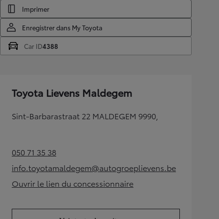
Imprimer
Enregistrer dans My Toyota
Car ID
4388
Toyota Lievens Maldegem
Sint-Barbarastraat 22 MALDEGEM 9990,
050 71 35 38
(Opens in new tab)
info.toyotamaldegem@autogroeplievens.be
(Opens in new tab)
Ouvrir le lien du concessionnaire
(Opens in new tab)