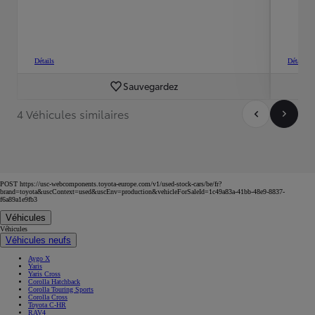
Détails
Détails
Sauvegardez
4 Véhicules similaires
POST https://usc-webcomponents.toyota-europe.com/v1/used-stock-cars/be/fr?
brand=toyota&uscContext=used&uscEnv=production&vehicleForSaleId=1c49a83a-41bb-48e9-8837-
f6a89a1e9fb3
Véhicules
Véhicules
Véhicules neufs
Aygo X
Yaris
Yaris Cross
Corolla Hatchback
Corolla Touring Sports
Corolla Cross
Toyota C-HR
RAV4