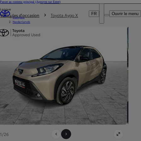
Passer au contenu principal
(Appuyez sur Enter)
Particulier
Langue
DEALER NAME
Vous êtes ici
:
Professionnel
FR
Ouvrir le menu
Véhicules d'occasion
Toyota Aygo X
français
Nederlands
1/26