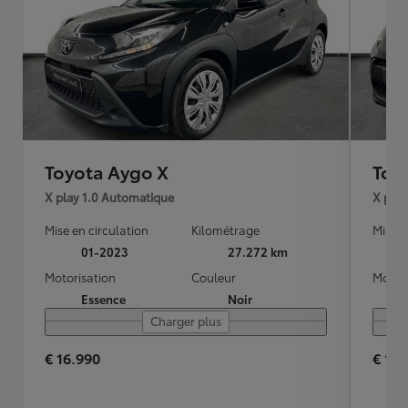
Toyota Aygo X
Toy
X play 1.0 Automatique
X play
Mise en circulation
Kilométrage
Mise e
01-2023
27.272 km
Motorisation
Couleur
Motori
Essence
Noir
Charger plus
€ 16.990
€ 16.