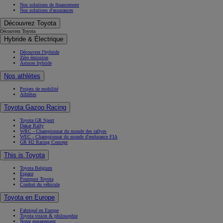
Nos solutions de financement
Nos solutions d'assurances
Découvrez Toyota
Découvrez Toyota
Hybride & Électrique
Découvrez l'hybride
Zéro émission
Astuces hybride
Nos athlètes
Projets de mobilité
Athlètes
Toyota Gazoo Racing
Toyota GR Sport
Dakar Rally
WRC - Championnat du monde des rallyes
WEC - Championnat du monde d'endurance FIA
GR H2 Racing Concept
This is Toyota
Toyota Belgium
Espace
Pourquoi Toyota
Confort du véhicule
Toyota en Europe
Fabriqué en Europe
Toyota vision & philosophie
Notre engagement