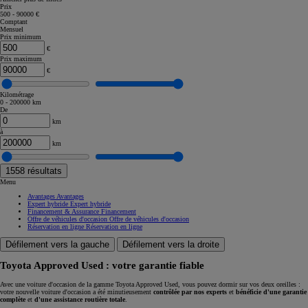
Prix
500 - 90000 €
Comptant
Mensuel
Prix minimum
€
Prix maximum
€
Kilométrage
0 - 200000 km
De
km
à
km
1558
résultats
Menu
Avantages
Avantages
Expert hybride
Expert hybride
Financement & Assurance
Financement
Offre de véhicules d'occasion
Offre de véhicules d'occasion
Réservation en ligne
Réservation en ligne
Défilement vers la gauche
Défilement vers la droite
Toyota Approved Used : votre garantie fiable
Avec une voiture d'occasion de la gamme Toyota Approved Used, vous pouvez dormir sur vos deux oreilles :
votre nouvelle voiture d'occasion a été minutieusement
contrôlée par nos experts
et
bénéficie d'une garantie
complète
et
d'une assistance routière totale
.