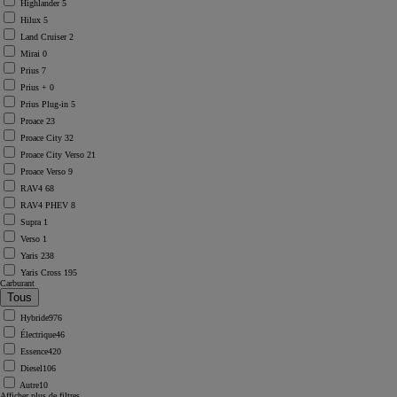
Highlander
5
Hilux
5
Land Cruiser
2
Mirai
0
Prius
7
Prius +
0
Prius Plug-in
5
Proace
23
Proace City
32
Proace City Verso
21
Proace Verso
9
RAV4
68
RAV4 PHEV
8
Supra
1
Verso
1
Yaris
238
Yaris Cross
195
Carburant
Hybride
976
Électrique
46
Essence
420
Diesel
106
Autre
10
Afficher plus de filtres