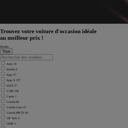
Trouvez votre voiture d'occasion idéale
au meilleur prix !
Modèle
Auris
14
Avensis
0
Aygo
27
Aygo X
137
bZ4X
27
C-HR
198
Camry
1
Corolla
98
Corolla Cross
67
Corolla HB/TS
66
GR Yaris
3
GR86
1