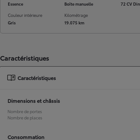
Essence
Boîte manuelle
72 CV Din
À partir de
ou financement à partir de
Couleur intérieure
Kilométrage
Toyota C-HR
Gris
19.075 km
HYBRIDE
Caractéristiques
Caractéristiques
Dimensions et châssis
Nombre de portes
Nombre de places
Consommation