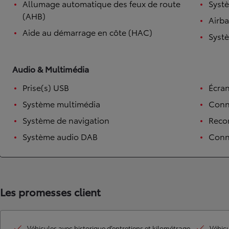
Allumage automatique des feux de route
Systè
Corolla Touring Sports
(AHB)
Airb
HYBRIDE
Aide au démarrage en côte (HAC)
Systè
Audio & Multimédia
Prise(s) USB
Écran
Système multimédia
Conn
Système de navigation
Reco
Système audio DAB
Conne
Les promesses client
À partir de
ou financement à partir de
Véhicules avec historique d’entretiens et kilométrage
Véhicu