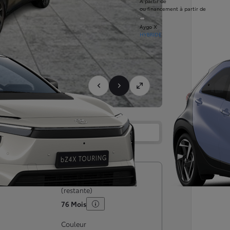
À partir de
ou financement à partir de
Aygo X
HYBRIDE
Services
Concession
rculation
Garantie maximale
(restante)
76 Mois
Couleur