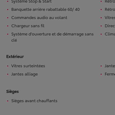
Système Stop & Start
Rétro
Banquette arrière rabattable 60/ 40
Rétro
Commandes audio au volant
Vitre
Chargeur sans fil
Direc
Système d'ouverture et de démarrage sans
Clim
clé
Extérieur
Vitres surteintées
Jante
Jantes alliage
Ferme
Sièges
Sièges avant chauffants
À partir de
ou financement à partir de