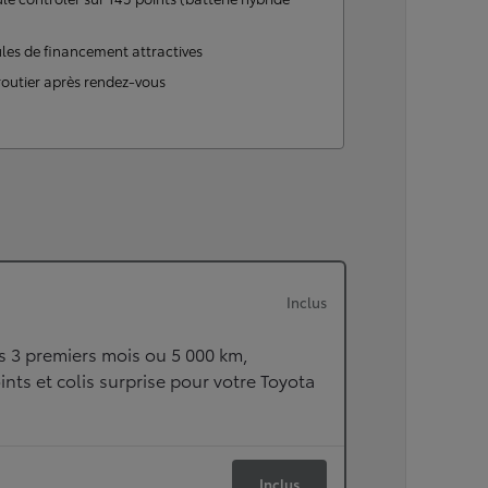
ou financement à partir de
HILUX
les de financement attractives
ÉLECTRIQUE
routier après rendez-vous
Inclus
s 3 premiers mois ou 5 000 km,
ints et colis surprise pour votre Toyota
Inclus