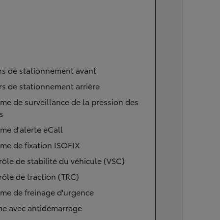
rs de stationnement avant
s de stationnement arrière
me de surveillance de la pression des
s
me d'alerte eCall
me de fixation ISOFIX
ôle de stabilité du véhicule (VSC)
ôle de traction (TRC)
me de freinage d'urgence
me avec antidémarrage
À partir de
ou financement à partir de