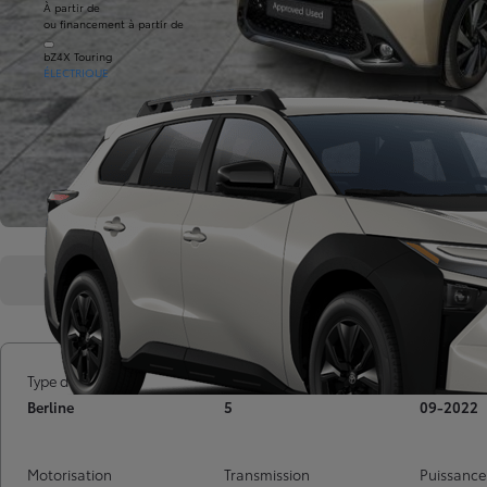
À partir de
ou financement à partir de
bZ4X Touring
ÉLECTRIQUE
Présentation
Caractéristiques
Type de voiture
Nombre de portes
Mise en ci
Berline
5
09-2022
Motorisation
Transmission
Puissance