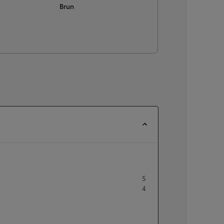
Brun
À partir de
ou financement à partir de
Yaris Cross
HYBRIDE
5
4