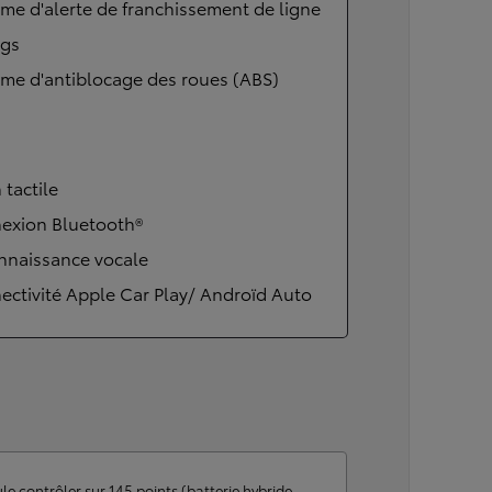
me d'alerte de franchissement de ligne
Corolla Cross
ags
HYBRIDE
me d'antiblocage des roues (ABS)
 tactile
exion Bluetooth®
nnaissance vocale
ctivité Apple Car Play/ Androïd Auto
À partir de
le contrôler sur 145 points (batterie hybride