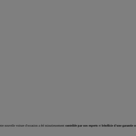
Corolla Cross
HYBRIDE
tre nouvelle voiture d'occasion a été minutieusement
contrôlée par nos experts
et
bénéficie d'une garantie c
À partir de