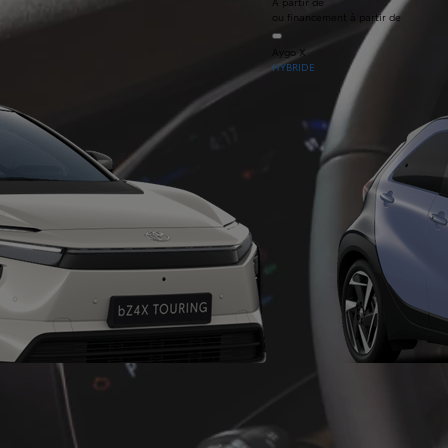
À partir de
ou financement à partir de
Aygo X
HYBRIDE