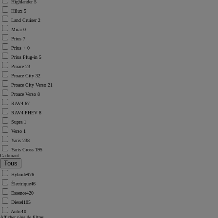
Highlander
5
Hilux
5
Land Cruiser
2
Mirai
0
Prius
7
Prius +
0
Prius Plug-in
5
Proace
23
Proace City
32
Proace City Verso
21
Proace Verso
8
RAV4
67
RAV4 PHEV
8
Supra
1
Verso
1
Yaris
238
Yaris Cross
195
Carburant
Hybride
976
Électrique
46
Essence
420
Diesel
105
Autre
10
Afficher plus de filtres