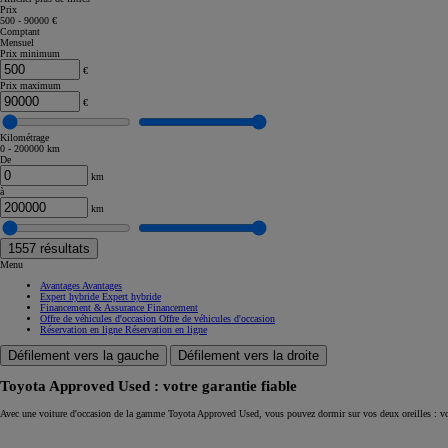
Prix
500 - 90000 €
Corolla Touring Sports
Comptant
HYBRIDE
Mensuel
Prix minimum
€
Prix maximum
€
Kilométrage
0 - 200000 km
De
km
à
km
1557
résultats
Menu
Avantages
Avantages
Expert hybride
Expert hybride
Financement & Assurance
Financement
Offre de véhicules d'occasion
Offre de véhicules d'occasion
Réservation en ligne
Réservation en ligne
Défilement vers la gauche
Défilement vers la droite
Toyota Approved Used : votre garantie fiable
À partir de
Avec une voiture d'occasion de la gamme Toyota Approved Used, vous pouvez dormir sur vos deux oreilles : vo
ou financement à partir de