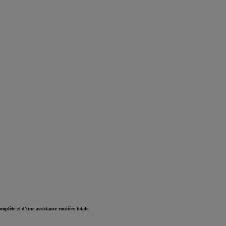
omplète
et
d'une assistance routière totale
.