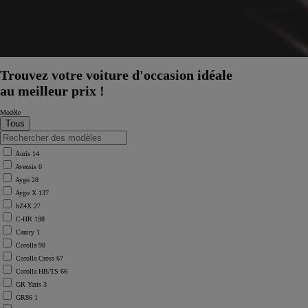
Trouvez votre voiture d'occasion idéale
au meilleur prix !
Modèle
Auris
14
Avensis
0
Aygo
28
Aygo X
137
bZ4X
27
C-HR
198
Camry
1
Corolla
98
Corolla Cross
67
Corolla HB/TS
66
À partir de
GR Yaris
3
ou financement à partir de
GR86
1