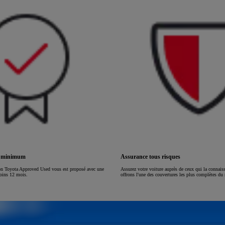
ou financement à partir de
HILUX
ÉLECTRIQUE
s minimum
Assurance tous risques
on Toyota Approved Used vous est proposé avec une
Assurez votre voiture auprès de ceux qui la connai
moins 12 mois.
offrons l'une des couvertures les plus complètes du