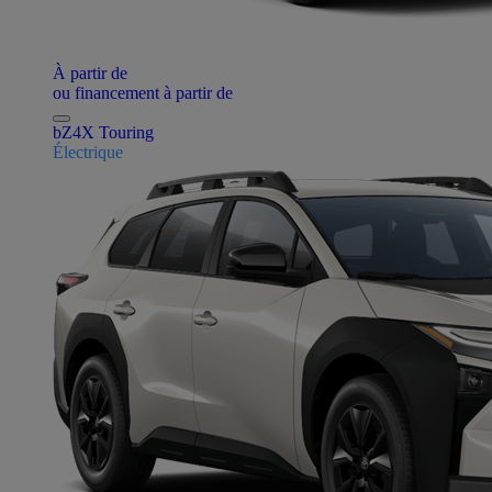
À partir de
ou financement à partir de
bZ4X Touring
Électrique