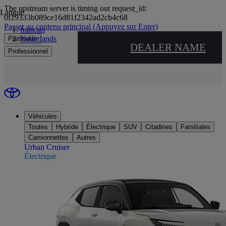
The upstream server is timing out request_id:
Langue
0f19333b089ce16d81f2342ad2cb4c68
Passer au contenu principal
(Appuyez sur Enter)
français
Nederlands
Particulier
DEALER NAME
Professionnel
Véhicules
Toutes
Hybride
Électrique
SUV
Citadines
Familiales
Camionnettes
Autres
Urban Cruiser
Électrique