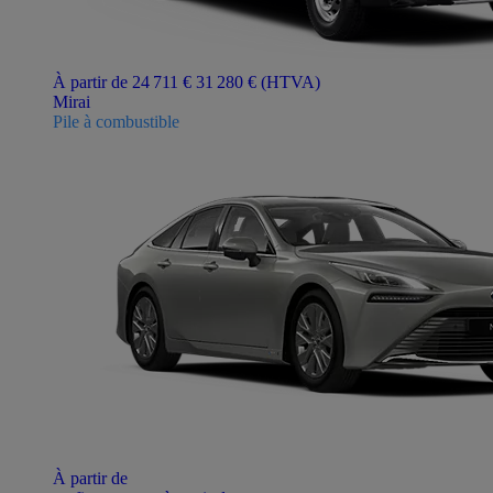
À partir de 24 711 €
31 280 €
(HTVA)
Mirai
Pile à combustible
À partir de