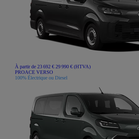
À partir de 23 692 €
29 990 €
(HTVA)
PROACE VERSO
100% Électrique ou Diesel