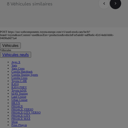
8 Véhicules similaires
POST https://usc-webcomponents.toyota-europe.com/v1/used-stock-cars/be/fr?
brand=toyota&uscContext=used&uscEnv=production&vehicleForSaleId=eaf9be6c-42cf-4edd-bb8c-
04696a9d71a4
Véhicules
Véhicules
Véhicules neufs
Aygo X
Yaris
Yaris Cross
Corolla Hatchback
Corolla Touring Sports
Corolla Cross
Toyota C-HR
RAV4
RAV4 PHEV
Toyota bZ4X
bZ4X Touring
Land Cruiser
Urban Cruiser
HILUX
PROACE
PROACE VERSO
PROACE CITY VERSO
PROACE CITY
PROACE MAX
Mirai
Prius Plug-in