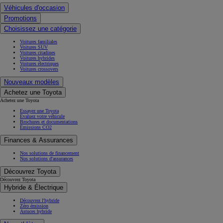
Véhicules d'occasion
Promotions
Choisissez une catégorie
Voitures familiales
Voitures SUV
Voitures citadines
Voitures hybrides
Voitures électriques
Voitures crossovers
Nouveaux modèles
Achetez une Toyota
Achetez une Toyota
Essayez une Toyota
Évaluez votre véhicule
Brochures et documentations
Émissions CO2
Finances & Assurances
Nos solutions de financement
Nos solutions d'assurances
Découvrez Toyota
Découvrez Toyota
Hybride & Électrique
Découvrez l'hybride
Zéro émission
Astuces hybride