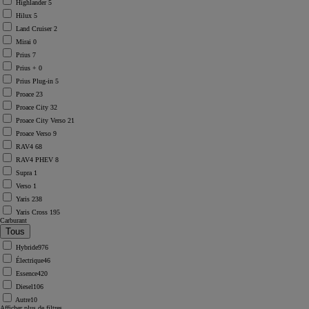
Highlander
5
Hilux
5
Land Cruiser
2
Mirai
0
Prius
7
Prius +
0
Prius Plug-in
5
Proace
23
Proace City
32
Proace City Verso
21
Proace Verso
9
RAV4
68
RAV4 PHEV
8
Supra
1
Verso
1
Yaris
238
Yaris Cross
195
Carburant
Hybride
976
Électrique
46
Essence
420
Diesel
106
Autre
10
Afficher plus de filtres