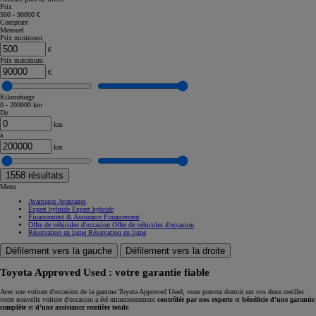
Prix
500 - 90000 €
Comptant
Mensuel
Prix minimum
€
Prix maximum
€
Kilométrage
0 - 200000 km
De
km
à
km
1558
résultats
Menu
Avantages
Avantages
Expert hybride
Expert hybride
Financement & Assurance
Financement
Offre de véhicules d'occasion
Offre de véhicules d'occasion
Réservation en ligne
Réservation en ligne
Défilement vers la gauche
Défilement vers la droite
Toyota Approved Used : votre garantie fiable
Avec une voiture d'occasion de la gamme Toyota Approved Used, vous pouvez dormir sur vos deux oreilles :
votre nouvelle voiture d'occasion a été minutieusement
contrôlée par nos experts
et
bénéficie d'une garantie
complète
et
d'une assistance routière totale
.