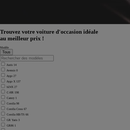
Trouvez votre voiture d'occasion idéale
au meilleur prix !
Modèle
Auris
14
Avensis
0
Aygo
27
Aygo X
137
bZ4X
27
C-HR
198
Camry
1
Corolla
98
Corolla Cross
67
Corolla HB/TS
66
GR Yaris
3
GR86
1