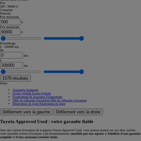
Prix
500 - 90000 €
Comptant
Mensuel
Prix minimum
€
Prix maximum
€
Kilométrage
0 - 200000 km
De
km
à
km
1578
résultats
Menu
Avantages
Avantages
Expert hybride
Expert hybride
Financement & Assurance
Financement
Offre de véhicules d'occasion
Offre de véhicules d'occasion
Réservation en ligne
Réservation en ligne
Défilement vers la gauche
Défilement vers la droite
Toyota Approved Used : votre garantie fiable
Avec une voiture d'occasion de la gamme Toyota Approved Used, vous pouvez dormir sur vos deux oreilles :
votre nouvelle voiture d'occasion a été minutieusement
contrôlée par nos experts
et
bénéficie d'une garantie
complète
et
d'une assistance routière totale
.