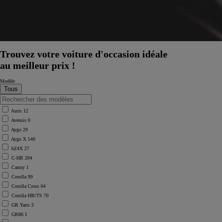
Trouvez votre voiture d'occasion idéale
au meilleur prix !
Modèle
Auris
12
Avensis
0
Aygo
29
Aygo X
140
bZ4X
27
C-HR
204
Camry
1
Corolla
99
Corolla Cross
64
Corolla HB/TS
70
GR Yaris
3
GR86
1