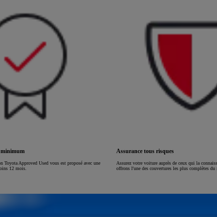
ou financement à partir de
HILUX
ÉLECTRIQUE
s minimum
Assurance tous risques
on Toyota Approved Used vous est proposé avec une
Assurez votre voiture auprès de ceux qui la connai
moins 12 mois.
offrons l'une des couvertures les plus complètes du