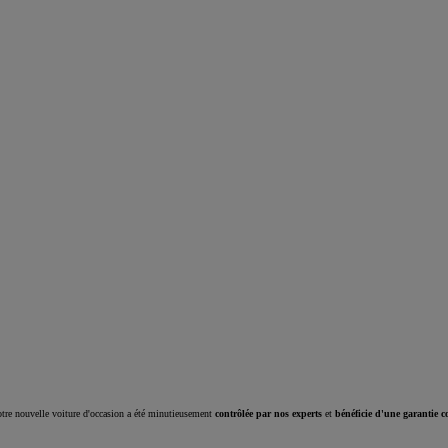
Corolla Cross
HYBRIDE
tre nouvelle voiture d'occasion a été minutieusement
contrôlée par nos experts
et
bénéficie d'une garantie c
À partir de