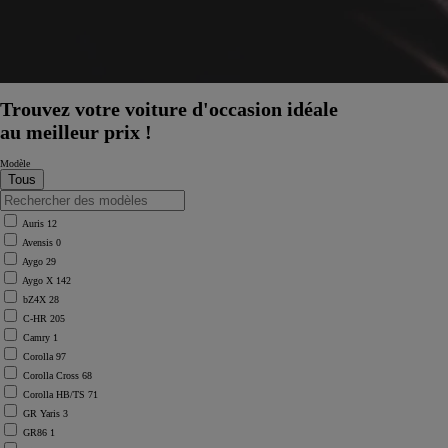
À partir de
ou financement à partir de
Toyota bZ4X
ÉLECTRIQUE
Trouvez votre voiture d'occasion idéale
au meilleur prix !
Modèle
Auris
12
Avensis
0
Aygo
29
Aygo X
142
bZ4X
28
C-HR
205
Camry
1
Corolla
97
Corolla Cross
68
Corolla HB/TS
71
GR Yaris
3
GR86
1