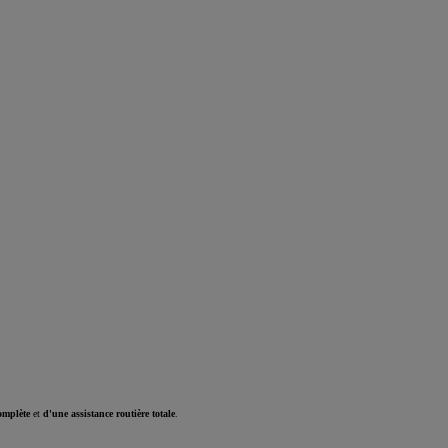
omplète
et
d'une assistance routière totale
.