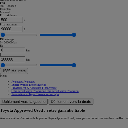
Prix
500 - 90000 €
Corolla Touring Sports
Comptant
HYBRIDE
Mensuel
Prix minimum
€
Prix maximum
€
Kilométrage
0 - 200000 km
De
km
à
km
1585
résultats
Menu
Avantages
Avantages
Expert hybride
Expert hybride
Financement & Assurance
Financement
Offre de véhicules d'occasion
Offre de véhicules d'occasion
Réservation en ligne
Réservation en ligne
Défilement vers la gauche
Défilement vers la droite
Toyota Approved Used : votre garantie fiable
À partir de
Avec une voiture d'occasion de la gamme Toyota Approved Used, vous pouvez dormir sur vos deux oreilles : vo
ou financement à partir de