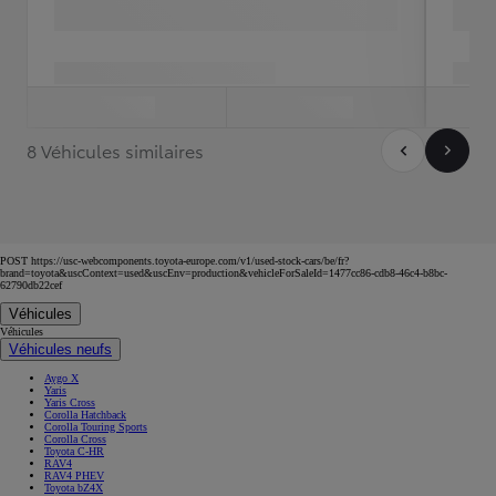
Contactez la concession
Sauvegardez
1 Véhicules similaires
POST https://usc-webcomponents.toyota-europe.com/v1/used-stock-cars/be/fr?
brand=toyota&uscContext=used&uscEnv=production&vehicleForSaleId=1477cc86-cdb8-46c4-b8bc-
62790db22cef
Véhicules
Véhicules
Véhicules neufs
Aygo X
Yaris
Yaris Cross
Corolla Hatchback
Corolla Touring Sports
Corolla Cross
Toyota C-HR
RAV4
RAV4 PHEV
Toyota bZ4X
bZ4X Touring
Land Cruiser
Urban Cruiser
HILUX
PROACE
PROACE VERSO
PROACE CITY VERSO