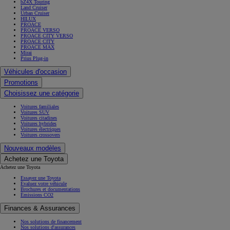
PROACE CITY
PROACE MAX
Mirai
Prius Plug-in
Véhicules d'occasion
Promotions
Choisissez une catégorie
Voitures familiales
Voitures SUV
Voitures citadines
Voitures hybrides
Voitures électriques
Voitures crossovers
Nouveaux modèles
Achetez une Toyota
Achetez une Toyota
Essayez une Toyota
Évaluez votre véhicule
Brochures et documentations
Émissions CO2
Finances & Assurances
Nos solutions de financement
Nos solutions d'assurances
Découvrez Toyota
Découvrez Toyota
Hybride & Électrique