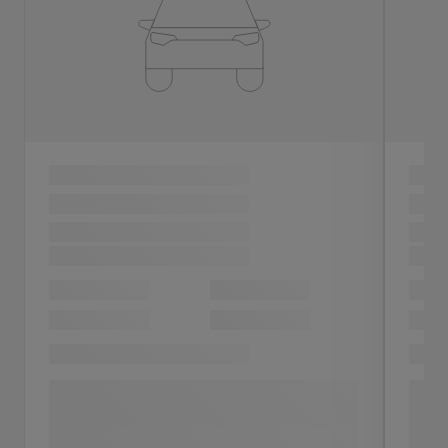
Ford Kuga
TITANIUM
Soumagne
Mise en circulation
Kilométrage
03-2017
120.947 km
Motorisation
Couleur
Diesel
Gris
Charger plus
€ 11.990
Détails