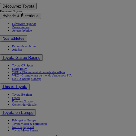
Découvrez l'hybride
Zéro émission
Astuces hybride
Nos athlètes
Projets de mobilité
Athlètes
Toyota Gazoo Racing
Toyota GR Sport
Dakar Rally
WRC - Championnat du monde des rallyes
WEC - Championnat du monde d'endurance FIA
GR H2 Racing Concept
This is Toyota
Toyota Belgium
Espace
Pourquoi Toyota
Confort du véhicule
Toyota en Europe
Fabriqué en Europe
Toyota vision & philosophie
Notre engagement
Toyota Motor Europe
Jobs
(S'ouvre dans une nouvelle fenêtre)
Sponsoring
Contact & Infos
Contact & Infos