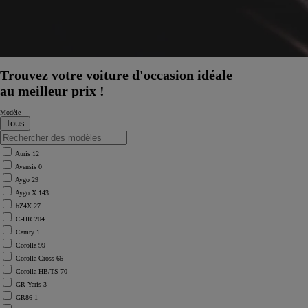
Trouvez votre voiture d'occasion idéale
au meilleur prix !
Modèle
Auris
12
Avensis
0
Aygo
29
Aygo X
143
bZ4X
27
C-HR
204
Camry
1
Corolla
99
Corolla Cross
66
Corolla HB/TS
70
GR Yaris
3
GR86
1