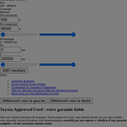
Prix
500 - 90000 €
Comptant
Mensuel
Prix minimum
€
Prix maximum
€
Kilométrage
0 - 200000 km
De
km
à
km
1587
résultats
Menu
Avantages
Avantages
Expert hybride
Expert hybride
Financement & Assurance
Financement
Offre de véhicules d'occasion
Offre de véhicules d'occasion
Réservation en ligne
Réservation en ligne
Défilement vers la gauche
Défilement vers la droite
Toyota Approved Used : votre garantie fiable
Avec une voiture d'occasion de la gamme Toyota Approved Used, vous pouvez dormir sur vos deux oreilles :
votre nouvelle voiture d'occasion a été minutieusement
contrôlée par nos experts
et
bénéficie d'une garantie
complète
et
d'une assistance routière totale
.