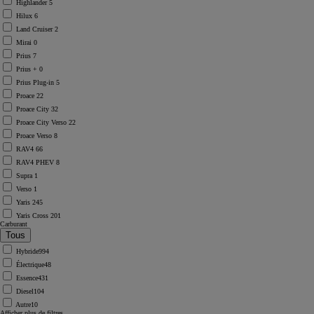
Highlander
5
Hilux
6
Land Cruiser
2
Mirai
0
Prius
7
Prius +
0
Prius Plug-in
5
Proace
22
Proace City
32
Proace City Verso
22
Proace Verso
8
RAV4
66
RAV4 PHEV
8
Supra
1
Verso
1
Yaris
245
Yaris Cross
201
Carburant
Hybride
994
Électrique
48
Essence
431
Diesel
104
Autre
10
Afficher plus de filtres