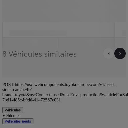
8 Véhicules similaires
POST https://usc-webcomponents.toyota-europe.com/v1/used-
stock-cars/be/fr?
brand=toyota&uscContext=used&uscEnv=production&vehicleForSal
7bd1-485c-b9dd-41472567c031
Véhicules
Véhicules
Véhicules neufs