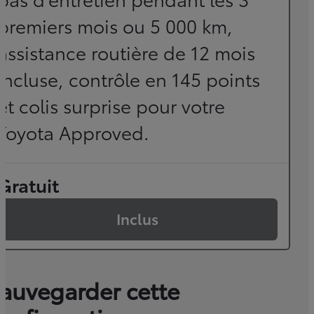
premiers mois ou 5 000 km,
assistance routière de 12 mois
incluse, contrôle en 145 points
et colis surprise pour votre
Toyota Approved.
Gratuit
Inclus
auvegarder cette