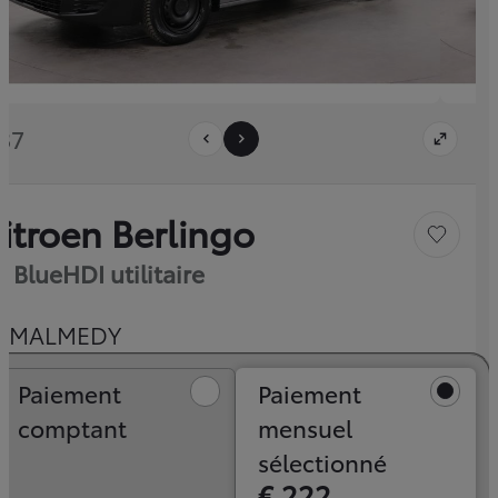
/37
itroen Berlingo
Sauvegar
6 BlueHDI utilitaire
MALMEDY
Paiement comptant
Paiement
Paiement
comptant
mensuel
sélectionné
€ 222