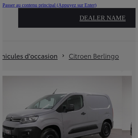
Passer au contenu principal
(Appuyez sur Enter)
DEALER NAME
s êtes ici
:
éhicules d'occasion
Citroen Berlingo