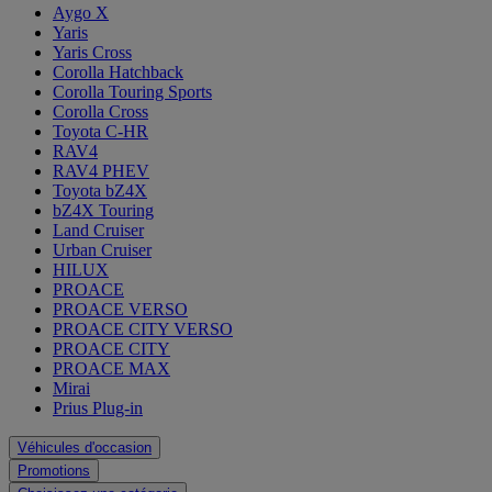
Aygo X
Yaris
Yaris Cross
Corolla Hatchback
Corolla Touring Sports
Corolla Cross
Toyota C-HR
RAV4
RAV4 PHEV
Toyota bZ4X
bZ4X Touring
Land Cruiser
Urban Cruiser
HILUX
PROACE
PROACE VERSO
PROACE CITY VERSO
PROACE CITY
PROACE MAX
Mirai
Prius Plug-in
Véhicules d'occasion
Promotions