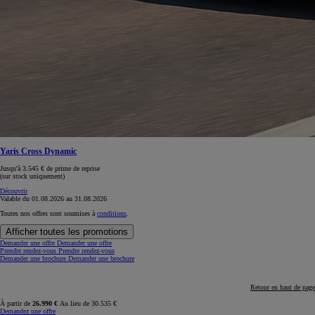
Yaris Cross Dynamic
Jusqu'à 3.545 € de prime de reprise
(sur stock uniquement)
Découvrir
Valable du
01.08.2026
au
31.08.2026
Toutes nos offres sont soumises à
conditions
.
Afficher toutes les promotions
Demander une offre
Demander une offre
Prendre rendez-vous
Prendre rendez-vous
Demander une brochure
Demander une brochure
Retour en haut de page
À partir de
26.990 €
Au lieu de 30.535 €
Demandez une offre