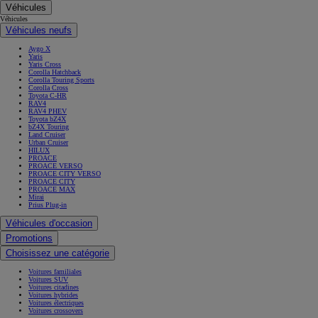
Véhicules
Véhicules
Véhicules neufs
Aygo X
Yaris
Yaris Cross
Corolla Hatchback
Corolla Touring Sports
Corolla Cross
Toyota C-HR
RAV4
RAV4 PHEV
Toyota bZ4X
bZ4X Touring
Land Cruiser
Urban Cruiser
HILUX
PROACE
PROACE VERSO
PROACE CITY VERSO
PROACE CITY
PROACE MAX
Mirai
Prius Plug-in
Véhicules d'occasion
Promotions
Choisissez une catégorie
Voitures familiales
Voitures SUV
Voitures citadines
Voitures hybrides
Voitures électriques
Voitures crossovers