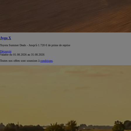
Aygo X
Toyota Summer Deals - Jusqu'à 1.720 € de prime de reprise
Découvrir
Valable du
01.08.2026
au
31.08.2026
Toutes nos offres sont soumises à
conditions
.