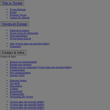
This is Toyota
Toyota Belgium
Espace
Pourquoi Toyota
Confort du véhicule
Toyota en Europe
Fabriqué en Europe
Toyota vision & philosophie
Notre engagement
Toyota Motor Europe
Jobs
(S'ouvre dans une nouvelle fenêtre)
Sponsoring
Contact & Infos
Contact & Infos
Trouvez un concessionnaire
Rendez-vous entretien
Rendez-vous en concession
(S'ouvre dans une nouvelle fenêtre)
Contactez-nous
Nos concessionnaires
Support (FAQ)
Mentions légales
Vie privée
Data sharing
Cookies
Accessibilité
Professionnels
Application My Toyota
(S'ouvre dans une nouvelle fenêtre)
(S'ouvre dans une nouvelle fenêtre)
(S'ouvre dans une nouvelle fenêtre)
(S'ouvre dans une nouvelle fenêtre)