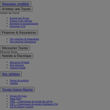
Nouveaux modèles
Achetez une Toyota
Achetez une Toyota
Essayez une Toyota
Évaluez votre véhicule
Brochures et documentations
Émissions CO2
Finances & Assurances
Nos solutions de financement
Nos solutions d'assurances
Découvrez Toyota
Découvrez Toyota
Hybride & Électrique
Découvrez l'hybride
Zéro émission
Astuces hybride
Nos athlètes
Projets de mobilité
Athlètes
Toyota Gazoo Racing
Toyota GR Sport
Dakar Rally
WRC - Championnat du monde des rallyes
WEC - Championnat du monde d'endurance FIA
GR H2 Racing Concept