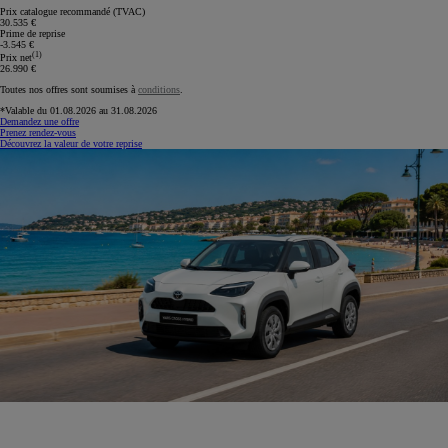
Prix catalogue recommandé (TVAC)
30.535 €
Prime de reprise
-3.545 €
(1)
Prix net
26.990 €
Toutes nos offres sont soumises à
conditions
.
*Valable du 01.08.2026 au 31.08.2026
Demandez une offre
Prenez rendez-vous
Découvrez la valeur de votre reprise