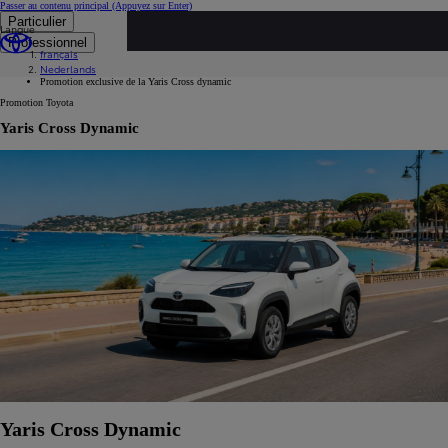
Passer au contenu principal
(Appuyez sur Enter)
Particulier
Langue
...
Professionnel
français
Notre gamme Toyota
Nederlands
Offres disponibles
Promotion exclusive de la Yaris Cross dynamic
Promotion Toyota
Yaris Cross Dynamic
Yaris Cross Dynamic