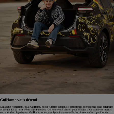
GuiHome vous détend
Guillaume Wattecamps, alias GuiHome, est un vidéaste, humoriste, entrepreneur et producteur belge originaire
de Namur. En 2015, il crée la page Facebook "GuiHome vous détend" pour parodier la vie scolaire et divertir
ses camarades. Rapidement, GuiHome devient une figure incontournable des réseaux sociaux, publiant de