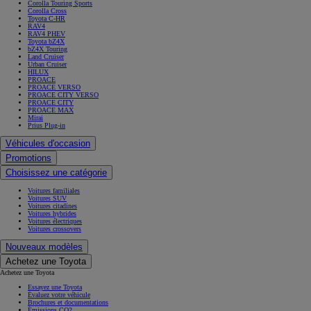
Corolla Touring Sports
Corolla Cross
Toyota C-HR
RAV4
RAV4 PHEV
Toyota bZ4X
bZ4X Touring
Land Cruiser
Urban Cruiser
HILUX
PROACE
PROACE VERSO
PROACE CITY VERSO
PROACE CITY
PROACE MAX
Mirai
Prius Plug-in
Véhicules d'occasion
Promotions
Choisissez une catégorie
Voitures familiales
Voitures SUV
Voitures citadines
Voitures hybrides
Voitures électriques
Voitures crossovers
Nouveaux modèles
Achetez une Toyota
Achetez une Toyota
Essayez une Toyota
Évaluez votre véhicule
Brochures et documentations
Émissions CO2