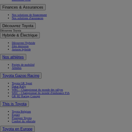
Finances & Assurances
Nos solutions de financement
Nos solutions d'assurances
Découvrez Toyota
Découvrez Toyota
Hybride & Électrique
Découvrez l'hybride
Zéro émission
Astuces hybride
Nos athlètes
Projets de mobilité
Athlètes
Toyota Gazoo Racing
Toyota GR Sport
Dakar Rally
WRC - Championnat du monde des rallyes
WEC - Championnat du monde d'endurance FIA
GR H2 Racing Concept
This is Toyota
Toyota Belgium
Espace
Pourquoi Toyota
Confort du véhicule
Toyota en Europe