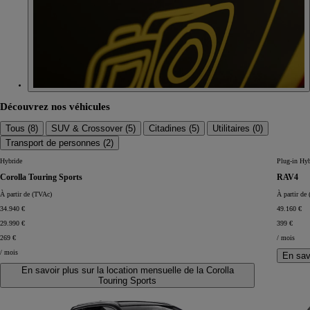
Découvrez nos véhicules
Tous (
8
)
SUV & Crossover (
5
)
Citadines (
5
)
Utilitaires (
0
)
Transport de personnes (
2
)
Hybride
Plug-in Hyb
Corolla Touring Sports
RAV4
À partir de (TVAc)
À partir de
34.940 €
49.160 €
29.990 €
399 €
269 €
/ mois
/ mois
En sav
En savoir plus sur la location mensuelle de la Corolla
Touring Sports