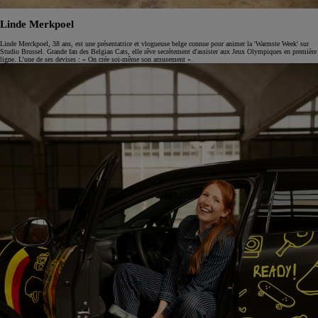
Linde Merkpoel
Linde Merckpoel, 38 ans, est une présentatrice et vlogueuse belge connue pour animer la 'Warmste Week' sur
Studio Brussel. Grande fan des Belgian Cats, elle rêve secrètement d'assister aux Jeux Olympiques en première
ligne. L’une de ses devises : « On crée soi-même son amusement ».