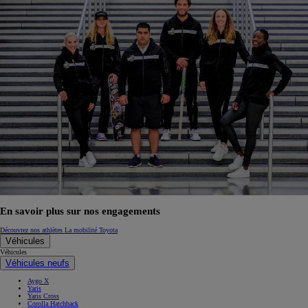
En savoir plus sur nos engagements
Découvrez nos athlètes
La mobilité Toyota
Véhicules
Véhicules
Véhicules neufs
Aygo X
Yaris
Yaris Cross
Corolla Hatchback