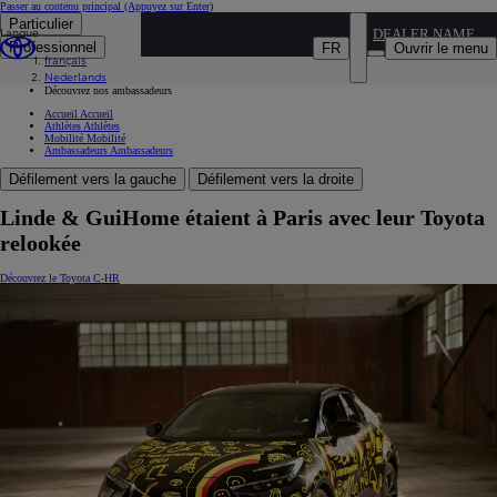
Passer au contenu principal
(Appuyez sur Enter)
Particulier
Langue
...
DEALER NAME
Professionnel
FR
Ouvrir le menu
français
Découvrez Toyota
Nederlands
Débutez votre voyage vers l’impossible
Découvrez nos ambassadeurs
Accueil
Accueil
Athlètes
Athlètes
Mobilité
Mobilité
Ambassadeurs
Ambassadeurs
Défilement vers la gauche
Défilement vers la droite
Linde & GuiHome étaient à Paris avec leur Toyota
relookée
Découvrez le Toyota C-HR