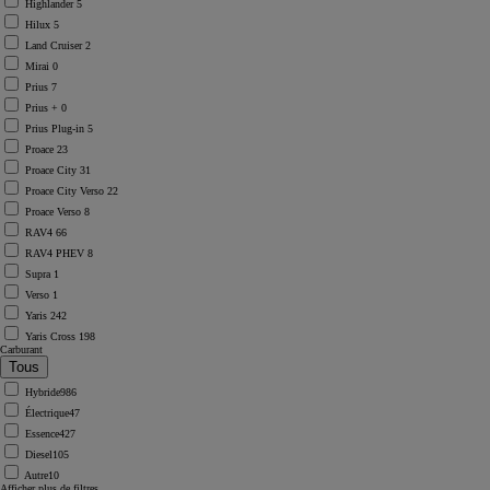
Highlander
5
Hilux
5
Land Cruiser
2
Mirai
0
Prius
7
Prius +
0
Prius Plug-in
5
Proace
23
Proace City
31
Proace City Verso
22
Proace Verso
8
RAV4
66
RAV4 PHEV
8
Supra
1
Verso
1
Yaris
242
Yaris Cross
198
Carburant
Hybride
986
Électrique
47
Essence
427
Diesel
105
Autre
10
Afficher plus de filtres