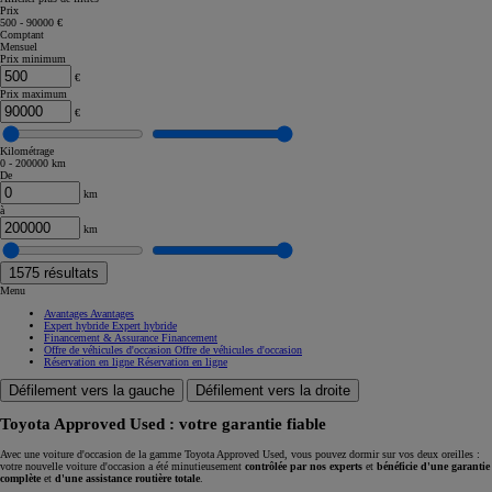
Prix
500 - 90000 €
Comptant
Mensuel
Prix minimum
€
Prix maximum
€
Kilométrage
0 - 200000 km
De
km
à
km
1575
résultats
Menu
Avantages
Avantages
Expert hybride
Expert hybride
Financement & Assurance
Financement
Offre de véhicules d'occasion
Offre de véhicules d'occasion
Réservation en ligne
Réservation en ligne
Défilement vers la gauche
Défilement vers la droite
Toyota Approved Used : votre garantie fiable
Avec une voiture d'occasion de la gamme Toyota Approved Used, vous pouvez dormir sur vos deux oreilles :
votre nouvelle voiture d'occasion a été minutieusement
contrôlée par nos experts
et
bénéficie d'une garantie
complète
et
d'une assistance routière totale
.