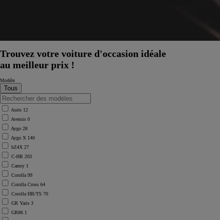
Trouvez votre voiture d'occasion idéale
au meilleur prix !
Modèle
Auris
12
Avensis
0
Aygo
28
Aygo X
140
bZ4X
27
C-HR
203
Camry
1
Corolla
99
Corolla Cross
64
Corolla HB/TS
70
GR Yaris
3
GR86
1