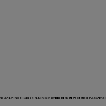
Corolla Cross
HYBRIDE
tre nouvelle voiture d'occasion a été minutieusement
contrôlée par nos experts
et
bénéficie d'une garantie c
À partir de