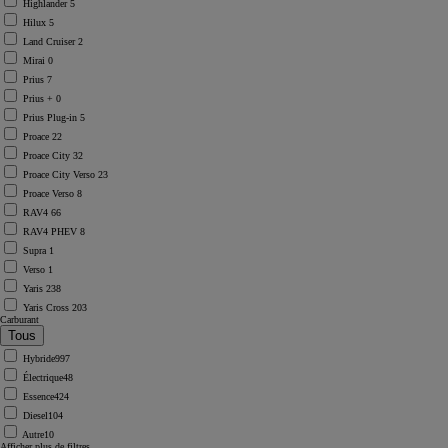
Highlander
5
Hilux
5
Land Cruiser
2
Mirai
0
Prius
7
Prius +
0
Prius Plug-in
5
Proace
22
Proace City
32
Proace City Verso
23
Proace Verso
8
RAV4
66
RAV4 PHEV
8
Supra
1
Verso
1
Yaris
238
Yaris Cross
203
Carburant
Hybride
997
Électrique
48
Essence
424
Diesel
104
Autre
10
Afficher plus de filtres