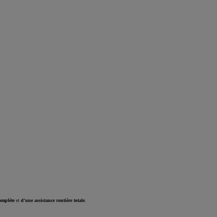
omplète
et
d'une assistance routière totale
.