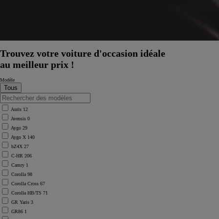
Trouvez votre voiture d'occasion idéale
au meilleur prix !
Modèle
Auris
12
Avensis
0
Aygo
29
Aygo X
140
bZ4X
27
C-HR
206
Camry
1
Corolla
98
Corolla Cross
67
Corolla HB/TS
71
À partir de
GR Yaris
3
ou financement à partir de
GR86
1