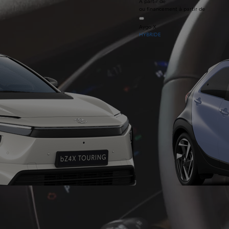
À partir de
ou financement à partir de
Aygo X
HYBRIDE