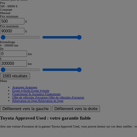
Prix
500 - 90000 €
Corolla Touring Sports
Comptant
HYBRIDE
Mensuel
Prix minimum
€
Prix maximum
€
Kilométrage
0 - 200000 km
De
km
à
km
1583
résultats
Menu
Avantages
Avantages
Expert hybride
Expert hybride
Financement & Assurance
Financement
Offre de véhicules d'occasion
Offre de véhicules d'occasion
Réservation en ligne
Réservation en ligne
Défilement vers la gauche
Défilement vers la droite
Toyota Approved Used : votre garantie fiable
À partir de
Avec une voiture d'occasion de la gamme Toyota Approved Used, vous pouvez dormir sur vos deux oreilles : vo
ou financement à partir de