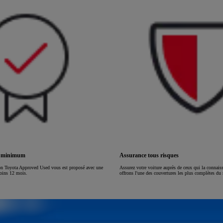
ou financement à partir de
HILUX
ÉLECTRIQUE
s minimum
Assurance tous risques
on Toyota Approved Used vous est proposé avec une
Assurez votre voiture auprès de ceux qui la connai
moins 12 mois.
offrons l'une des couvertures les plus complètes du