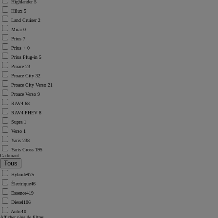
Highlander
5
Hilux
5
Land Cruiser
2
Mirai
0
Prius
7
Prius +
0
Prius Plug-in
5
Proace
23
Proace City
32
Proace City Verso
21
Proace Verso
9
RAV4
68
RAV4 PHEV
8
Supra
1
Verso
1
Yaris
238
Yaris Cross
195
Carburant
Hybride
975
Électrique
46
Essence
419
Diesel
106
Autre
10
Afficher plus de filtres