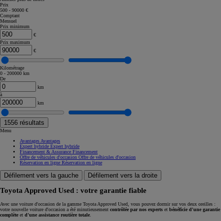
Prix
500 - 90000 €
Comptant
Mensuel
Prix minimum
€
Prix maximum
€
Kilométrage
0 - 200000 km
De
km
à
km
1556
résultats
Menu
Avantages
Avantages
Expert hybride
Expert hybride
Financement & Assurance
Financement
Offre de véhicules d'occasion
Offre de véhicules d'occasion
Réservation en ligne
Réservation en ligne
Défilement vers la gauche
Défilement vers la droite
Toyota Approved Used : votre garantie fiable
Avec une voiture d'occasion de la gamme Toyota Approved Used, vous pouvez dormir sur vos deux oreilles :
votre nouvelle voiture d'occasion a été minutieusement
contrôlée par nos experts
et
bénéficie d'une garantie
complète
et
d'une assistance routière totale
.