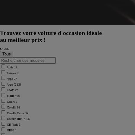
Trouvez votre voiture d'occasion idéale
au meilleur prix !
Modèle
Auris
14
Avensis
0
Aygo
27
Aygo X
136
bZ4X
27
C-HR
198
Camry
1
Corolla
98
Corolla Cross
66
Corolla HB/TS
66
GR Yaris
3
GR86
1