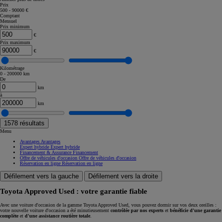
Prix
500 - 90000 €
Comptant
Mensuel
Prix minimum
€
Prix maximum
€
Kilométrage
0 - 200000 km
De
km
à
km
1578
résultats
Menu
Avantages
Avantages
Expert hybride
Expert hybride
Financement & Assurance
Financement
Offre de véhicules d'occasion
Offre de véhicules d'occasion
Réservation en ligne
Réservation en ligne
Défilement vers la gauche
Défilement vers la droite
Toyota Approved Used : votre garantie fiable
Avec une voiture d'occasion de la gamme Toyota Approved Used, vous pouvez dormir sur vos deux oreilles :
votre nouvelle voiture d'occasion a été minutieusement
contrôlée par nos experts
et
bénéficie d'une garantie
complète
et
d'une assistance routière totale
.