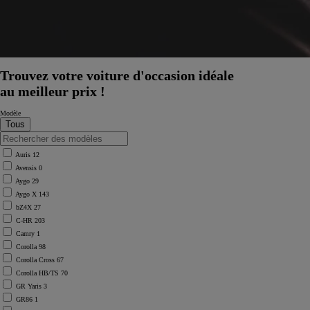
Trouvez votre voiture d'occasion idéale
au meilleur prix !
Modèle
Auris
12
Avensis
0
Aygo
29
Aygo X
143
bZ4X
27
C-HR
203
Camry
1
Corolla
98
Corolla Cross
67
Corolla HB/TS
70
GR Yaris
3
GR86
1