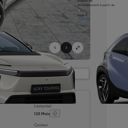
À partir de
ou financement à partir de
Aygo X
HYBRIDE
Services
Concession
rculation
Garantie maximale
(restante)
120 Mois
Couleur