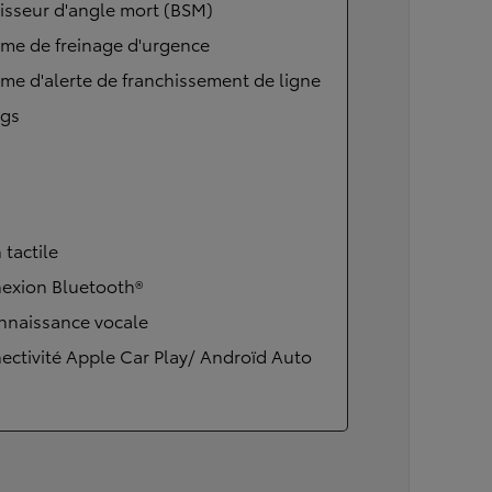
isseur d'angle mort (BSM)
Corolla Cross
me de freinage d'urgence
HYBRIDE
me d'alerte de franchissement de ligne
ags
 tactile
exion Bluetooth®
nnaissance vocale
ctivité Apple Car Play/ Androïd Auto
À partir de