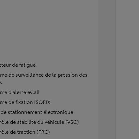
teur de fatigue
me de surveillance de la pression des
s
me d'alerte eCall
me de fixation ISOFIX
 de stationnement électronique
ôle de stabilité du véhicule (VSC)
ôle de traction (TRC)
À partir de
ou financement à partir de