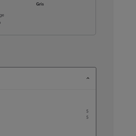
Gris
À partir de
ou financement à partir de
ge
Yaris Cross
m
HYBRIDE
5
5