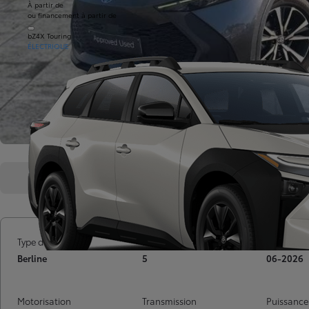
À partir de
ou financement à partir de
bZ4X Touring
ÉLECTRIQUE
Présentation
Caractéristiques
Type de voiture
Nombre de portes
Mise en ci
Berline
5
06-2026
Motorisation
Transmission
Puissance