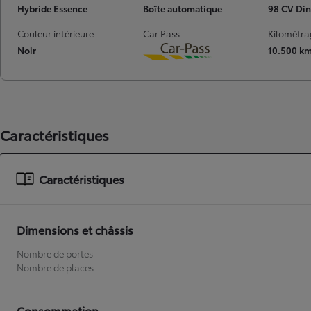
Hybride Essence
Boîte automatique
98 CV Din
À partir de
ou financement à partir de
Couleur intérieure
Car Pass
Kilométra
Toyota C-HR
Noir
10.500 k
HYBRIDE
Download
Caractéristiques
Caractéristiques
Dimensions et châssis
Nombre de portes
Nombre de places
Consommation