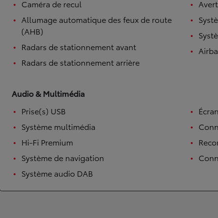
Caméra de recul
Avert
Corolla Touring Sports
Allumage automatique des feux de route
Systè
HYBRIDE
(AHB)
Systè
Radars de stationnement avant
Airb
Radars de stationnement arrière
Audio & Multimédia
Prise(s) USB
Écran
Système multimédia
Conn
Hi-Fi Premium
Reco
Système de navigation
Conne
Système audio DAB
À partir de
ou financement à partir de