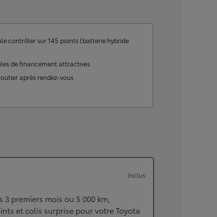
ou financement à partir de
HILUX
ÉLECTRIQUE
le contrôler sur 145 points (batterie hybride
les de financement attractives
routier après rendez-vous
Inclus
s 3 premiers mois ou 5 000 km,
ints et colis surprise pour votre Toyota