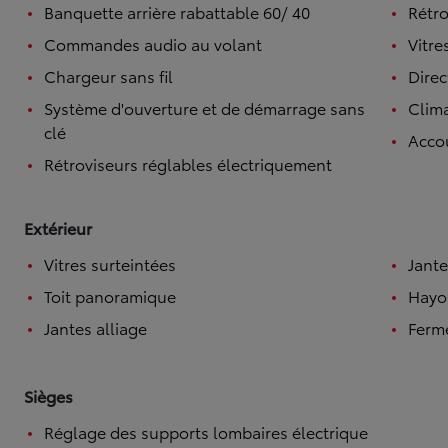
Banquette arrière rabattable 60/ 40
Rétro
Commandes audio au volant
Vitre
Chargeur sans fil
Direc
Système d'ouverture et de démarrage sans
Clim
clé
Accou
Rétroviseurs réglables électriquement
Extérieur
Vitres surteintées
Jante
Toit panoramique
Hayo
Jantes alliage
Ferme
Sièges
À partir de
Réglage des supports lombaires électrique
ou financement à partir de