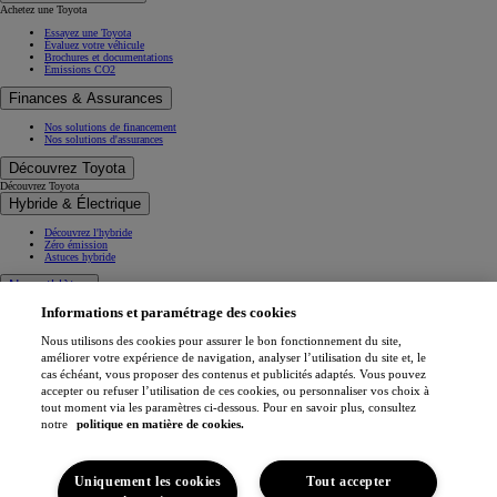
Achetez une Toyota
Essayez une Toyota
Évaluez votre véhicule
Brochures et documentations
Émissions CO2
Finances & Assurances
Nos solutions de financement
Nos solutions d'assurances
Découvrez Toyota
Découvrez Toyota
Hybride & Électrique
Découvrez l'hybride
Zéro émission
Astuces hybride
Nos athlètes
Informations et paramétrage des cookies
Projets de mobilité
Athlètes
Nous utilisons des cookies pour assurer le bon fonctionnement du site,
Toyota Gazoo Racing
améliorer votre expérience de navigation, analyser l’utilisation du site et, le
cas échéant, vous proposer des contenus et publicités adaptés. Vous pouvez
Toyota GR Sport
accepter ou refuser l’utilisation de ces cookies, ou personnaliser vos choix à
Dakar Rally
tout moment via les paramètres ci-dessous. Pour en savoir plus, consultez
WRC - Championnat du monde des rallyes
WEC - Championnat du monde d'endurance FIA
notre
politique en matière de cookies.
GR H2 Racing Concept
This is Toyota
Uniquement les cookies
Tout accepter
Toyota Belgium