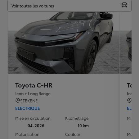
Voir toutes les voitures
Toyota C-HR
Toy
Icon + Long Range
Icon 
STEKENE
ST
ELECTRIQUE
ELEC
Mise en circulation
Kilométrage
Mise e
04-2026
10 km
Motorisation
Couleur
Motori