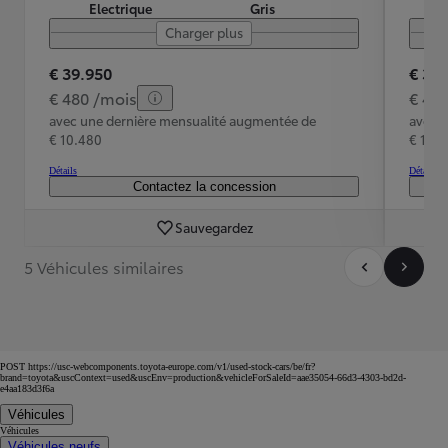
Electrique
Gris
Charger plus
€ 39.950
€ 39
€ 480 /mois
€ 48
avec une dernière mensualité augmentée de
avec 
€ 10.480
€ 10.
Détails
Détails
Contactez la concession
Sauvegardez
5 Véhicules similaires
POST https://usc-webcomponents.toyota-europe.com/v1/used-stock-cars/be/fr?
brand=toyota&uscContext=used&uscEnv=production&vehicleForSaleId=aae35054-66d3-4303-bd2d-
e4aa183d3f6a
Véhicules
Véhicules
Véhicules neufs