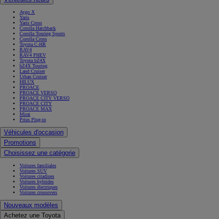
Aygo X
Yaris
Yaris Cross
Corolla Hatchback
Corolla Touring Sports
Corolla Cross
Toyota C-HR
RAV4
RAV4 PHEV
Toyota bZ4X
bZ4X Touring
Land Cruiser
Urban Cruiser
HILUX
PROACE
PROACE VERSO
PROACE CITY VERSO
PROACE CITY
PROACE MAX
Mirai
Prius Plug-in
Véhicules d'occasion
Promotions
Choisissez une catégorie
Voitures familiales
Voitures SUV
Voitures citadines
Voitures hybrides
Voitures électriques
Voitures crossovers
Nouveaux modèles
Achetez une Toyota