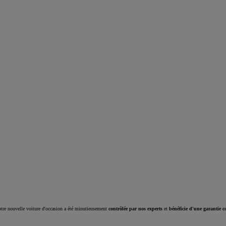
Corolla Cross
HYBRIDE
tre nouvelle voiture d'occasion a été minutieusement
contrôlée par nos experts
et
bénéficie d'une garantie c
À partir de