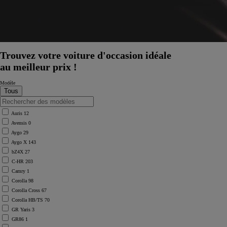
Trouvez votre voiture d'occasion idéale
au meilleur prix !
Modèle
Auris
12
Avensis
0
Aygo
29
Aygo X
143
bZ4X
27
C-HR
203
Camry
1
Corolla
98
Corolla Cross
67
Corolla HB/TS
70
À partir de
GR Yaris
3
ou financement à partir de
GR86
1