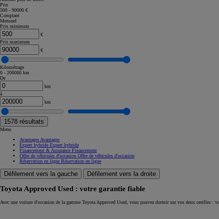
Prix
500 - 90000 €
Corolla Touring Sports
Comptant
HYBRIDE
Mensuel
Prix minimum
€
Prix maximum
€
Kilométrage
0 - 200000 km
De
km
à
km
1578
résultats
Menu
Avantages
Avantages
Expert hybride
Expert hybride
Financement & Assurance
Financement
Offre de véhicules d'occasion
Offre de véhicules d'occasion
Réservation en ligne
Réservation en ligne
Défilement vers la gauche
Défilement vers la droite
Toyota Approved Used : votre garantie fiable
À partir de
Avec une voiture d'occasion de la gamme Toyota Approved Used, vous pouvez dormir sur vos deux oreilles : vo
ou financement à partir de