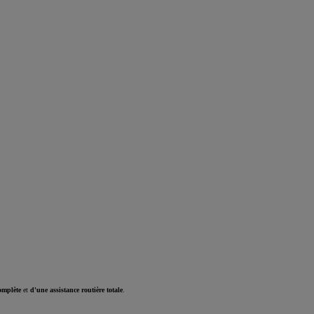
omplète
et
d'une assistance routière totale
.