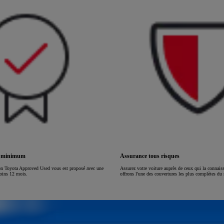
ou financement à partir de
HILUX
ÉLECTRIQUE
s minimum
Assurance tous risques
on Toyota Approved Used vous est proposé avec une
Assurez votre voiture auprès de ceux qui la connai
moins 12 mois.
offrons l'une des couvertures les plus complètes du