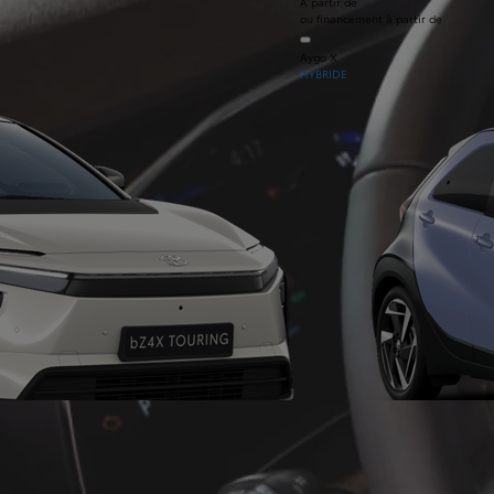
À partir de
ou financement à partir de
Aygo X
HYBRIDE