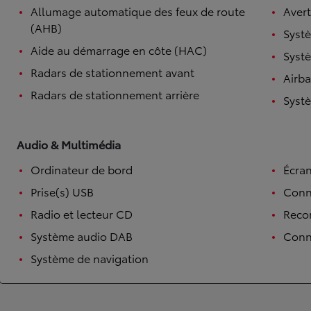
Allumage automatique des feux de route
Avert
Corolla Touring Sports
(AHB)
HYBRIDE
Systè
Aide au démarrage en côte (HAC)
Systè
Radars de stationnement avant
Airb
Radars de stationnement arrière
Systè
Audio & Multimédia
Ordinateur de bord
Écran
Prise(s) USB
Conn
Radio et lecteur CD
Reco
Système audio DAB
Conne
Système de navigation
À partir de
ou financement à partir de