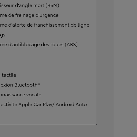
isseur d'angle mort (BSM)
Corolla Cross
HYBRIDE
me de freinage d'urgence
me d'alerte de franchissement de ligne
ags
me d'antiblocage des roues (ABS)
 tactile
exion Bluetooth®
nnaissance vocale
ctivité Apple Car Play/ Androïd Auto
À partir de