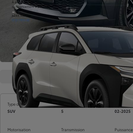
À partir de
ou financement à partir de
bZ4X Touring
ÉLECTRIQUE
Présentation
Caractéristiques
Type de voiture
Nombre de portes
Mise en ci
SUV
5
02-2025
Motorisation
Transmission
Puissance