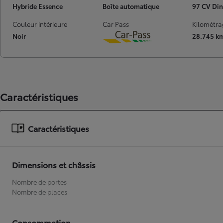
Hybride Essence
Boîte automatique
97 CV Din
À partir de
ou financement à partir de
Couleur intérieure
Car Pass
Kilométra
Toyota C-HR
Noir
28.745 k
HYBRIDE
Download
Caractéristiques
Caractéristiques
Dimensions et châssis
Nombre de portes
Nombre de places
Consommation