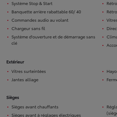
Système Stop & Start
Rétro
Banquette arrière rabattable 60/ 40
Rétro
Commandes audio au volant
Vitre
Chargeur sans fil
Direc
Système d'ouverture et de démarrage sans
Clim
clé
Accou
Extérieur
Vitres surteintées
Hayo
Jantes alliage
Ferme
Sièges
Sièges avant chauffants
Régla
À partir de
(sièg
ou financement à partir de
Sièges avant à réglages électriques