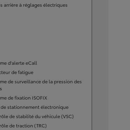
s arrière à réglages électriques
me d'alerte eCall
teur de fatigue
me de surveillance de la pression des
s
me de fixation ISOFIX
 de stationnement électronique
ôle de stabilité du véhicule (VSC)
À partir de
ôle de traction (TRC)
ou financement à partir de