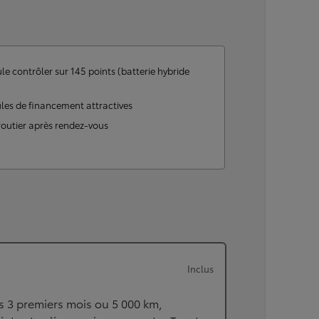
ou financement à partir de
HILUX
ÉLECTRIQUE
le contrôler sur 145 points (batterie hybride
les de financement attractives
routier après rendez-vous
Inclus
s 3 premiers mois ou 5 000 km,