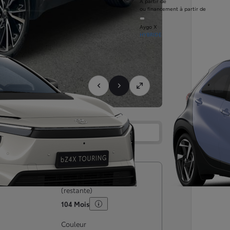
À partir de
ou financement à partir de
Aygo X
HYBRIDE
Services
Concession
rculation
Garantie maximale
(restante)
104 Mois
Couleur