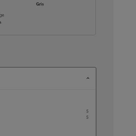
Gris
À partir de
ou financement à partir de
ge
Yaris Cross
m
HYBRIDE
5
5