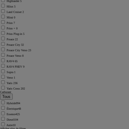
Highlander
5
Hilux
5
Land Cruiser
2
Mirai
0
Prius
7
Prius +
0
Prius Plug-in
5
Proace
22
Proace City
32
Proace City Verso
23
Proace Verso
8
RAV4
65
RAV4 PHEV
9
Supra
1
Verso
1
Yaris
236
Yaris Cross
202
Carburant
Hybride
994
Électrique
48
Essence
425
Diesel
104
Autre
10
Afficher plus de filtres