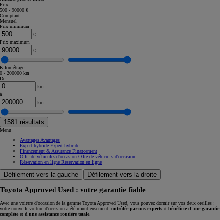
Prix
500 - 90000 €
Comptant
Mensuel
Prix minimum
€
Prix maximum
€
Kilométrage
0 - 200000 km
De
km
à
km
1581
résultats
Menu
Avantages
Avantages
Expert hybride
Expert hybride
Financement & Assurance
Financement
Offre de véhicules d'occasion
Offre de véhicules d'occasion
Réservation en ligne
Réservation en ligne
Défilement vers la gauche
Défilement vers la droite
Toyota Approved Used : votre garantie fiable
Avec une voiture d'occasion de la gamme Toyota Approved Used, vous pouvez dormir sur vos deux oreilles :
votre nouvelle voiture d'occasion a été minutieusement
contrôlée par nos experts
et
bénéficie d'une garantie
complète
et
d'une assistance routière totale
.