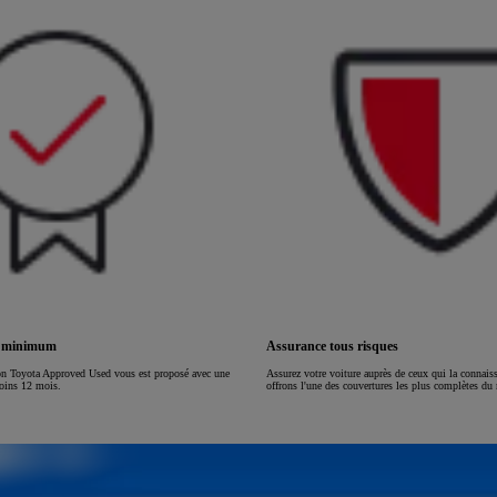
ou financement à partir de
HILUX
ÉLECTRIQUE
s minimum
Assurance tous risques
on Toyota Approved Used vous est proposé avec une
Assurez votre voiture auprès de ceux qui la connai
moins 12 mois.
offrons l'une des couvertures les plus complètes du