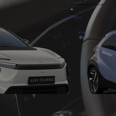
À partir de
ou financement à partir de
Aygo X
HYBRIDE