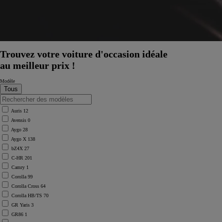
Trouvez votre voiture d'occasion idéale
au meilleur prix !
Modèle
Auris
12
Avensis
0
Aygo
28
Aygo X
138
bZ4X
27
C-HR
201
Camry
1
Corolla
99
Corolla Cross
64
Corolla HB/TS
70
À partir de
GR Yaris
3
ou financement à partir de
GR86
1