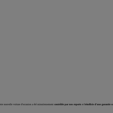
Corolla Cross
HYBRIDE
tre nouvelle voiture d'occasion a été minutieusement
contrôlée par nos experts
et
bénéficie d'une garantie c
À partir de