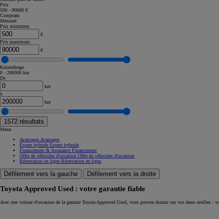
Prix
500 - 90000 €
Corolla Touring Sports
Comptant
HYBRIDE
Mensuel
Prix minimum
€
Prix maximum
€
Kilométrage
0 - 200000 km
De
km
à
km
1572
résultats
Menu
Avantages
Avantages
Expert hybride
Expert hybride
Financement & Assurance
Financement
Offre de véhicules d'occasion
Offre de véhicules d'occasion
Réservation en ligne
Réservation en ligne
Défilement vers la gauche
Défilement vers la droite
Toyota Approved Used : votre garantie fiable
À partir de
Avec une voiture d'occasion de la gamme Toyota Approved Used, vous pouvez dormir sur vos deux oreilles : vo
ou financement à partir de