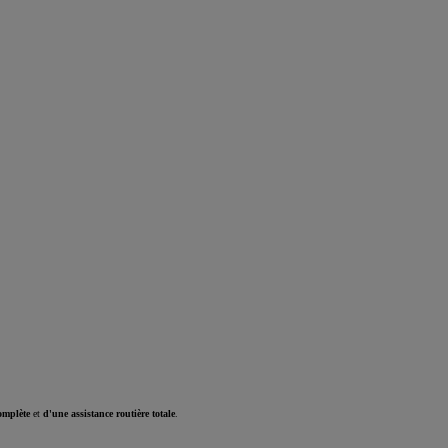
omplète
et
d'une assistance routière totale
.