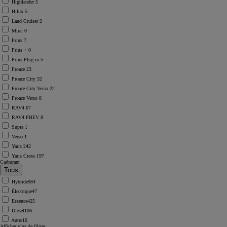
Highlander
5
Hilux
5
Land Cruiser
2
Mirai
0
Prius
7
Prius +
0
Prius Plug-in
5
Proace
23
Proace City
32
Proace City Verso
22
Proace Verso
8
RAV4
67
RAV4 PHEV
8
Supra
1
Verso
1
Yaris
242
Yaris Cross
197
Carburant
Hybride
984
Électrique
47
Essence
425
Diesel
106
Autre
10
Afficher plus de filtres