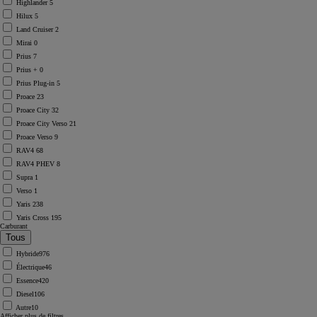
Highlander
5
Hilux
5
Land Cruiser
2
Mirai
0
Prius
7
Prius +
0
Prius Plug-in
5
Proace
23
Proace City
32
Proace City Verso
21
Proace Verso
9
RAV4
68
RAV4 PHEV
8
Supra
1
Verso
1
Yaris
238
Yaris Cross
195
Carburant
Hybride
976
Électrique
46
Essence
420
Diesel
106
Autre
10
Afficher plus de filtres