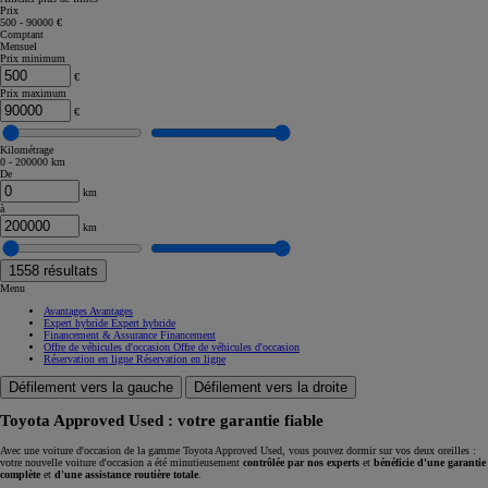
Prix
500 - 90000 €
Comptant
Mensuel
Prix minimum
€
Prix maximum
€
Kilométrage
0 - 200000 km
De
km
à
km
1558
résultats
Menu
Avantages
Avantages
Expert hybride
Expert hybride
Financement & Assurance
Financement
Offre de véhicules d'occasion
Offre de véhicules d'occasion
Réservation en ligne
Réservation en ligne
Défilement vers la gauche
Défilement vers la droite
Toyota Approved Used : votre garantie fiable
Avec une voiture d'occasion de la gamme Toyota Approved Used, vous pouvez dormir sur vos deux oreilles :
votre nouvelle voiture d'occasion a été minutieusement
contrôlée par nos experts
et
bénéficie d'une garantie
complète
et
d'une assistance routière totale
.