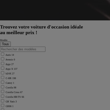
Trouvez votre voiture d'occasion idéale
au meilleur prix !
Modèle
Auris
14
Avensis
0
Aygo
27
Aygo X
137
bZ4X
27
C-HR
198
Camry
1
Corolla
98
Corolla Cross
67
Corolla HB/TS
66
GR Yaris
3
GR86
1