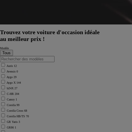
Trouvez votre voiture d'occasion idéale
au meilleur prix !
Modèle
Auris
12
Avensis
0
Aygo
29
Aygo X
144
bZ4X
27
C-HR
204
Camry
1
Corolla
99
Corolla Cross
68
Corolla HB/TS
70
À partir de
GR Yaris
3
ou financement à partir de
GR86
1