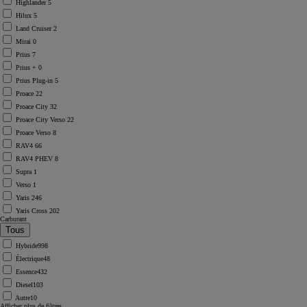
Highlander
5
Hilux
5
Land Cruiser
2
Mirai
0
Prius
7
Prius +
0
Prius Plug-in
5
Proace
22
Proace City
32
Proace City Verso
22
Proace Verso
8
RAV4
66
RAV4 PHEV
8
Supra
1
Verso
1
Yaris
246
Yaris Cross
202
Carburant
Hybride
998
Électrique
48
Essence
432
Diesel
103
Autre
10
Afficher plus de filtres