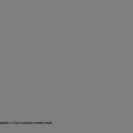
omplète
et
d'une assistance routière totale
.