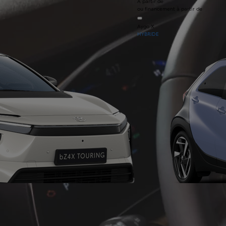
À partir de
ou financement à partir de
Aygo X
HYBRIDE