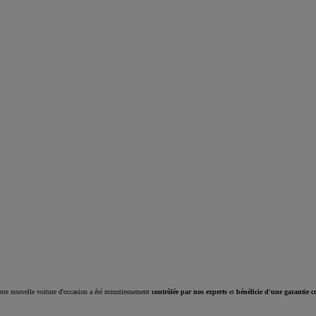
Corolla Cross
HYBRIDE
tre nouvelle voiture d'occasion a été minutieusement
contrôlée par nos experts
et
bénéficie d'une garantie c
À partir de