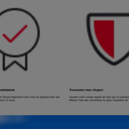
ou financement à partir de
HILUX
ÉLECTRIQUE
s minimum
Assurance tous risques
on Toyota Approved Used vous est proposé avec une
Assurez votre voiture auprès de ceux qui la connai
moins 12 mois.
offrons l'une des couvertures les plus complètes du