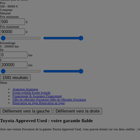
Prix
500 - 90000 €
Corolla Touring Sports
Comptant
HYBRIDE
Mensuel
Prix minimum
€
Prix maximum
€
Kilométrage
0 - 200000 km
De
km
à
km
1591
résultats
Menu
Avantages
Avantages
Expert hybride
Expert hybride
Financement & Assurance
Financement
Offre de véhicules d'occasion
Offre de véhicules d'occasion
Réservation en ligne
Réservation en ligne
Défilement vers la gauche
Défilement vers la droite
Toyota Approved Used : votre garantie fiable
À partir de
Avec une voiture d'occasion de la gamme Toyota Approved Used, vous pouvez dormir sur vos deux oreilles : vo
ou financement à partir de