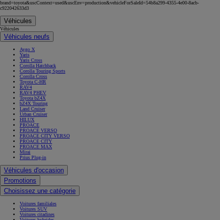
brand=toyota&uscContext=used&uscEnv=production&vehicleForSaleId=54b8a299-4355-4e00-8acb-
c922042633d3
Véhicules
Véhicules
Véhicules neufs
Aygo X
Yaris
Yaris Cross
Corolla Hatchback
Corolla Touring Sports
Corolla Cross
Toyota C-HR
RAV4
RAV4 PHEV
Toyota bZ4X
bZ4X Touring
Land Cruiser
Urban Cruiser
HILUX
PROACE
PROACE VERSO
PROACE CITY VERSO
PROACE CITY
PROACE MAX
Mirai
Prius Plug-in
Véhicules d'occasion
Promotions
Choisissez une catégorie
Voitures familiales
Voitures SUV
Voitures citadines
Voitures hybrides