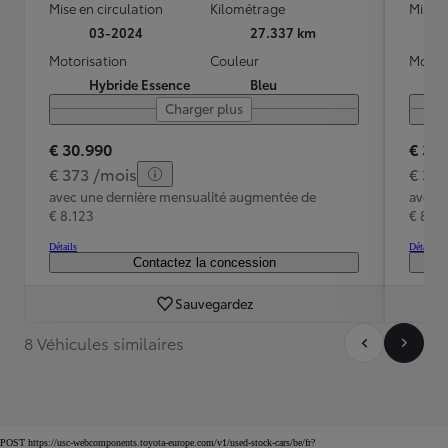
Mise en circulation
Kilométrage
Mise e
03-2024
27.337 km
Motorisation
Couleur
Motori
Hybride Essence
Bleu
Charger plus
€ 30.990
€ 30
€ 373 /mois
€ 37
avec une dernière mensualité augmentée de
avec 
€ 8.123
€ 8.12
Détails
Détails
Contactez la concession
Sauvegardez
8 Véhicules similaires
POST https://usc-webcomponents.toyota-europe.com/v1/used-stock-cars/be/fr?