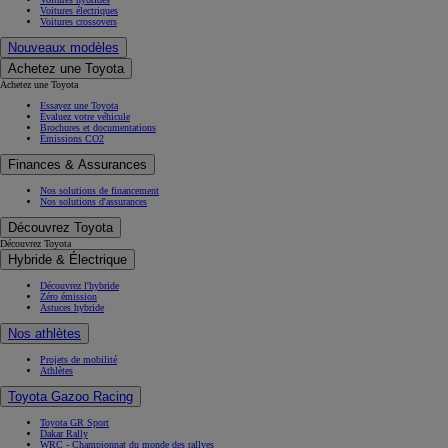
Voitures électriques
Voitures crossovers
Nouveaux modèles
Achetez une Toyota
Achetez une Toyota
Essayez une Toyota
Évaluez votre véhicule
Brochures et documentations
Émissions CO2
Finances & Assurances
Nos solutions de financement
Nos solutions d'assurances
Découvrez Toyota
Découvrez Toyota
Hybride & Électrique
Découvrez l'hybride
Zéro émission
Astuces hybride
Nos athlètes
Projets de mobilité
Athlètes
Toyota Gazoo Racing
Toyota GR Sport
Dakar Rally
WRC - Championnat du monde des rallyes