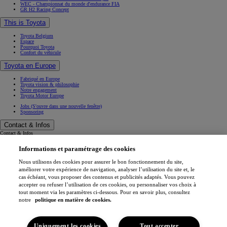
WEC - Championnat du monde d'endurance FIA
GR H2 Racing Concept
This is Toyota
Toyota Belgium
Espace
Pourquoi Toyota
Confort du véhicule
Toyota en Europe
Fabriqué en Europe
Toyota vision & philosophie
Notre engagement
Toyota Motor Europe
Jobs
(S'ouvre dans une nouvelle fenêtre)
Sponsoring
Contact & Infos
Contact & Infos
Trouvez un concessionnaire
Informations et paramétrage des cookies
Rendez-vous entretien
Rendez-vous en concession
(S'ouvre dans une nouvelle fenêtre)
Contactez-nous
Nous utilisons des cookies pour assurer le bon fonctionnement du site,
Nos concessionnaires
améliorer votre expérience de navigation, analyser l’utilisation du site et, le
Support (FAQ)
cas échéant, vous proposer des contenus et publicités adaptés. Vous pouvez
Mentions légales
accepter ou refuser l’utilisation de ces cookies, ou personnaliser vos choix à
Vie privée
tout moment via les paramètres ci-dessous. Pour en savoir plus, consultez
Data sharing
Cookies
notre
politique en matière de cookies.
Accessibilité
Professionnels
Application My Toyota
Uniquement les cookies
Tout accepter
(S'ouvre dans une nouvelle fenêtre)