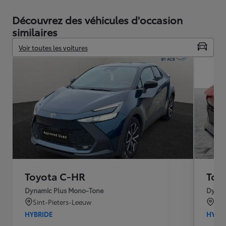
Découvrez des véhicules d'occasion
similaires
Voir toutes les voitures
Toyota C-HR
Toy
Dynamic Plus Mono-Tone
Dynam
Sint-Pieters-Leeuw
ST
HYBRIDE
HYBR