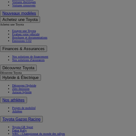
Voitures électriques
Voitures crossovers
Nouveaux modèles
Achetez une Toyota
Achetez une Toyota
Essayez une Toyota
Évaluez votre véhicule
Brochures et documentations
Émissions CO2
Finances & Assurances
Nos solutions de financement
Nos solutions d'assurances
Découvrez Toyota
Découvrez Toyota
Hybride & Électrique
Découvrez l'hybride
Zéro émission
Astuces hybride
Nos athlètes
Projets de mobilité
Athlètes
Toyota Gazoo Racing
Toyota GR Sport
Dakar Rally
WRC - Championnat du monde des rallyes