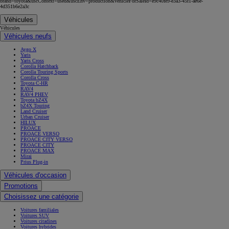
brand=toyota&uscContext=used&uscEnv=production&vehicleForSaleId=e9c40fe9-e3a3-45f1-ae6e-
4d351b6e2a3c
Véhicules
Véhicules
Véhicules neufs
Aygo X
Yaris
Yaris Cross
Corolla Hatchback
Corolla Touring Sports
Corolla Cross
Toyota C-HR
RAV4
RAV4 PHEV
Toyota bZ4X
bZ4X Touring
Land Cruiser
Urban Cruiser
HILUX
PROACE
PROACE VERSO
PROACE CITY VERSO
PROACE CITY
PROACE MAX
Mirai
Prius Plug-in
Véhicules d'occasion
Promotions
Choisissez une catégorie
Voitures familiales
Voitures SUV
Voitures citadines
Voitures hybrides