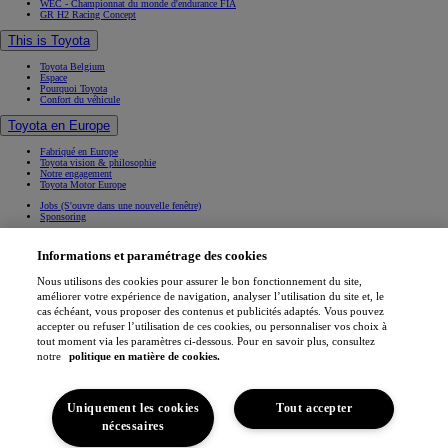
WEC - Championnat du monde d'endurance FIA
GR H2 Racing Concept
This is Toyota
Toyota Belgium
Espace
Pourquoi Toyota
Confort du véhicule
Toyota en Europe
Fabriqué en Europe
Toyota vision & philosophie
Notre engagement
Toyota Motor Europe
Jobs
(S'ouvre dans une nouvelle fenêtre)
Sponsoring
Contact & Infos
Informations et paramétrage des cookies
Contact & Infos
Trouvez un concessionnaire
Nous utilisons des cookies pour assurer le bon fonctionnement du site,
Rendez-vous entretien
améliorer votre expérience de navigation, analyser l’utilisation du site et, le
Rendez-vous en concession
(S'ouvre dans une nouvelle fenêtre)
cas échéant, vous proposer des contenus et publicités adaptés. Vous pouvez
Contactez-nous
Nos concessionnaires
accepter ou refuser l’utilisation de ces cookies, ou personnaliser vos choix à
Support (FAQ)
tout moment via les paramètres ci-dessous. Pour en savoir plus, consultez
Mentions légales
notre
politique en matière de cookies.
Vie privée
Data sharing
Cookies
Accessibilité
Uniquement les cookies
Tout accepter
Professionnels
Application My Toyota
nécessaires
(S'ouvre dans une nouvelle fenêtre)