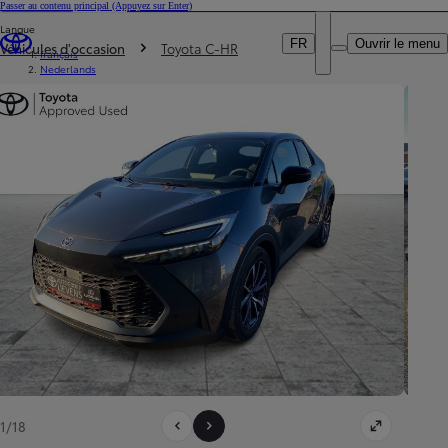
Passer au contenu principal
(Appuyez sur Enter)
Particulier
Langue
DEALER NAME
Vous êtes ici
:
Professionnel
FR
Ouvrir le menu
Véhicules d'occasion
Toyota C-HR
français
Nederlands
1/18