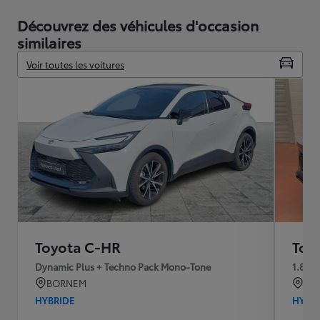
Découvrez des véhicules d'occasion
similaires
Voir toutes les voitures
Toyota C-HR
Toy
Dynamic Plus + Techno Pack Mono-Tone
1.8 D
BORNEM
TR
HYBRIDE
HYBR