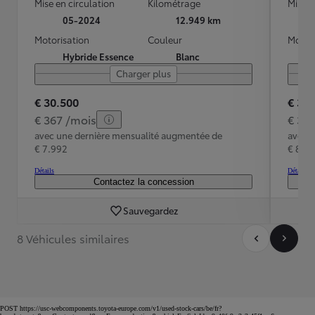
Mise en circulation
Kilométrage
Mise e
05-2024
12.949 km
Motorisation
Couleur
Motori
Hybride Essence
Blanc
Charger plus
€ 30.500
€ 32
€ 367 /mois
€ 39
avec une dernière mensualité augmentée de
avec 
€ 7.992
€ 8.51
Détails
Détails
Contactez la concession
Sauvegardez
8 Véhicules similaires
POST https://usc-webcomponents.toyota-europe.com/v1/used-stock-cars/be/fr?