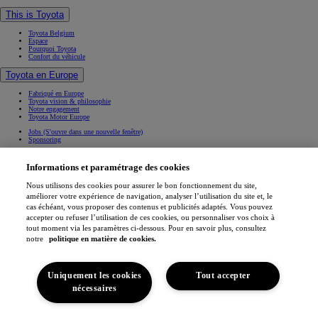
This is Toyota
Toyota Belgium
Espace
Pourquoi Toyota
Confort du véhicule
Toyota en Europe
Fabriqué en Europe
Toyota vision & philosophie
Notre engagement
Toyota Motor Europe
Jobs
(S'ouvre dans une nouvelle fenêtre)
Sponsoring
Contact & Infos
Informations et paramétrage des cookies
Contact & Infos
Trouvez un concessionnaire
Nous utilisons des cookies pour assurer le bon fonctionnement du site,
Rendez-vous entretien
améliorer votre expérience de navigation, analyser l’utilisation du site et, le
Rendez-vous en concession
(S'ouvre dans une nouvelle fenêtre)
cas échéant, vous proposer des contenus et publicités adaptés. Vous pouvez
Contactez-nous
Nos concessionnaires
accepter ou refuser l’utilisation de ces cookies, ou personnaliser vos choix à
Support (FAQ)
tout moment via les paramètres ci-dessous. Pour en savoir plus, consultez
Mentions légales
notre
politique en matière de cookies.
Vie privée
Data sharing
Cookies
Accessibilité
Uniquement les cookies
Tout accepter
Professionnels
Application My Toyota
nécessaires
(S'ouvre dans une nouvelle fenêtre)
(S'ouvre dans une nouvelle fenêtre)
(S'ouvre dans une nouvelle fenêtre)