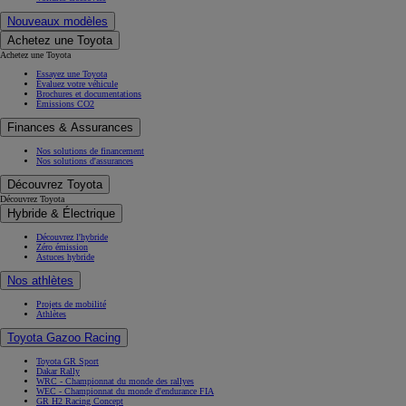
Nouveaux modèles
Achetez une Toyota
Achetez une Toyota
Essayez une Toyota
Évaluez votre véhicule
Brochures et documentations
Émissions CO2
Finances & Assurances
Nos solutions de financement
Nos solutions d'assurances
Découvrez Toyota
Découvrez Toyota
Hybride & Électrique
Découvrez l'hybride
Zéro émission
Astuces hybride
Nos athlètes
Projets de mobilité
Athlètes
Toyota Gazoo Racing
Toyota GR Sport
Dakar Rally
WRC - Championnat du monde des rallyes
WEC - Championnat du monde d'endurance FIA
GR H2 Racing Concept