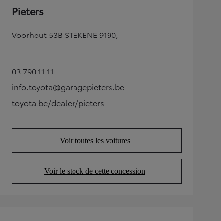
Pieters
Voorhout 53B STEKENE 9190,
03 790 11 11
(Opens in new tab)
info.toyota@garagepieters.be
(Opens in new tab)
toyota.be/dealer/pieters
(Opens in new tab)
Voir toutes les voitures
(Opens in new tab)
Voir le stock de cette concession
(Opens in new tab)