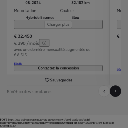
08-2024
32.182 km
Motorisation
Couleur
Motori
Hybride Essence
Bleu
Charger plus
€ 32.450
€ 26
€ 390 /mois
avec une dernière mensualité augmentée de
€ 8.515
Détails
Contactez la concession
Détails
Sauvegardez
8 Véhicules similaires
POST https://usc-webcomponents.toyota-europe.com/v1/used-stock-cars/be/fr?
brand=toyota&uscContext=used&uscEnv=production&vehicleForSaleId=7a65f049-570c-438f-95df-
be1c98f3b567