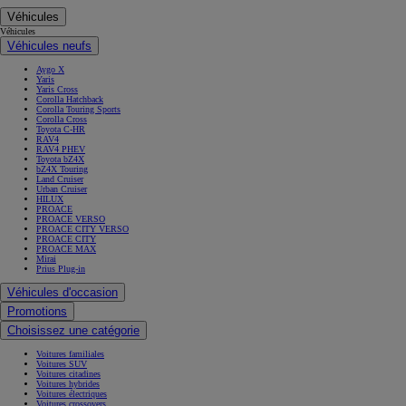
Véhicules
Véhicules
Véhicules neufs
Aygo X
Yaris
Yaris Cross
Corolla Hatchback
Corolla Touring Sports
Corolla Cross
Toyota C-HR
RAV4
RAV4 PHEV
Toyota bZ4X
bZ4X Touring
Land Cruiser
Urban Cruiser
HILUX
PROACE
PROACE VERSO
PROACE CITY VERSO
PROACE CITY
PROACE MAX
Mirai
Prius Plug-in
Véhicules d'occasion
Promotions
Choisissez une catégorie
Voitures familiales
Voitures SUV
Voitures citadines
Voitures hybrides
Voitures électriques
Voitures crossovers