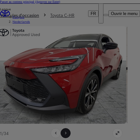
Passer au contenu principal
(Appuyez sur Enter)
Particulier
Langue
DEALER NAME
Vous êtes ici
:
Professionnel
FR
Ouvrir le menu
Véhicules d'occasion
Toyota C-HR
français
Nederlands
1/34