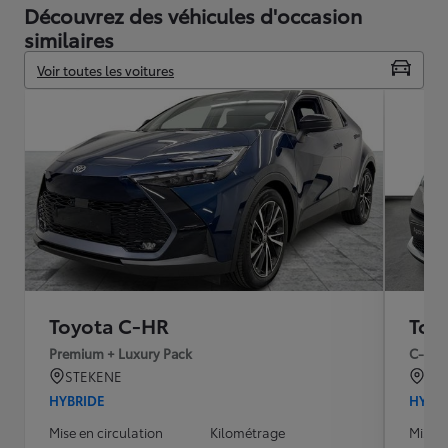
Découvrez des véhicules d'occasion
similaires
Voir toutes les voitures
Toyota C-HR
Toy
Premium + Luxury Pack
C-HIC 
STEKENE
Wol
HYBRIDE
HYBR
Mise en circulation
Kilométrage
Mise e