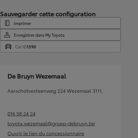
Sauvegarder cette configuration
Imprimer
Enregistrer dans My Toyota
Car ID
1590
De Bruyn Wezemaal
Aarschotsesteenweg 224 Wezemaal 3111,
016 58 24 24
(Opens in new tab)
toyota.wezemaal@groep-debruyn.be
(Opens in new tab)
Ouvrir le lien du concessionnaire
(Opens in new tab)