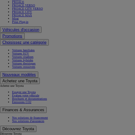
PROACE
PROACE VERSO
PROACE CITY VERSO
PROACE CITY
PROACE MAX
Mirai
Prius Plug-in
Véhicules d'occasion
Promotions
Choisissez une catégorie
Voitures familiales
Voitures SUV
Voitures citadines
Voitures hybrides
Voitures électriques
Voitures crossovers
Nouveaux modèles
Achetez une Toyota
Achetez une Toyota
Essayez une Toyota
Évaluez votre véhicule
Brochures et documentations
Émissions CO2
Finances & Assurances
Nos solutions de financement
Nos solutions d'assurances
Découvrez Toyota
Découvrez Toyota