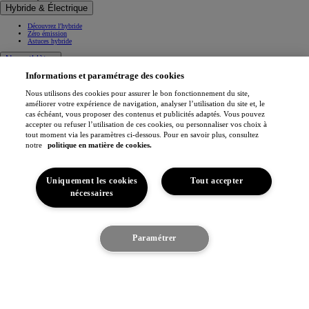
Hybride & Électrique
Découvrez l'hybride
Zéro émission
Astuces hybride
Nos athlètes
Informations et paramétrage des cookies
Projets de mobilité
Athlètes
Nous utilisons des cookies pour assurer le bon fonctionnement du site,
Toyota Gazoo Racing
améliorer votre expérience de navigation, analyser l’utilisation du site et, le
cas échéant, vous proposer des contenus et publicités adaptés. Vous pouvez
Toyota GR Sport
accepter ou refuser l’utilisation de ces cookies, ou personnaliser vos choix à
Dakar Rally
tout moment via les paramètres ci-dessous. Pour en savoir plus, consultez
WRC - Championnat du monde des rallyes
WEC - Championnat du monde d'endurance FIA
notre
politique en matière de cookies.
GR H2 Racing Concept
This is Toyota
Uniquement les cookies
Tout accepter
Toyota Belgium
nécessaires
Espace
Pourquoi Toyota
Confort du véhicule
Toyota en Europe
Je suis intéressé
Paramétrer
Fabriqué en Europe
Toyota vision & philosophie
Découvrez le véhicule
Notre engagement
Toyota Motor Europe
Jobs
(S'ouvre dans une nouvelle fenêtre)
Sponsoring
Contact & Infos