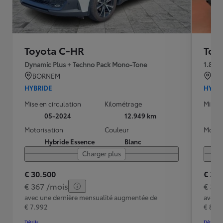
Toyota C-HR
Toy
Dynamic Plus + Techno Pack Mono-Tone
1.8 D
BORNEM
TR
HYBRIDE
HYBR
Mise en circulation
Kilométrage
Mise e
05-2024
12.949 km
Motorisation
Couleur
Motori
Hybride Essence
Blanc
Charger plus
€ 30.500
€ 32
€ 367 /mois
€ 39
avec une dernière mensualité augmentée de
avec 
€ 7.992
€ 8.51
Détails
Détails