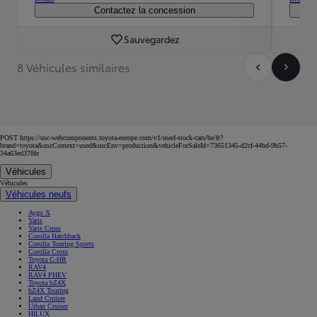
Contactez la concession
Sauvegardez
8 Véhicules similaires
POST https://usc-webcomponents.toyota-europe.com/v1/used-stock-cars/be/fr?
brand=toyota&uscContext=used&uscEnv=production&vehicleForSaleId=73651345-d2cf-44bd-9b57-
34a63ed378fe
Véhicules
Véhicules
Véhicules neufs
Aygo X
Yaris
Yaris Cross
Corolla Hatchback
Corolla Touring Sports
Corolla Cross
Toyota C-HR
RAV4
RAV4 PHEV
Toyota bZ4X
bZ4X Touring
Land Cruiser
Urban Cruiser
HILUX