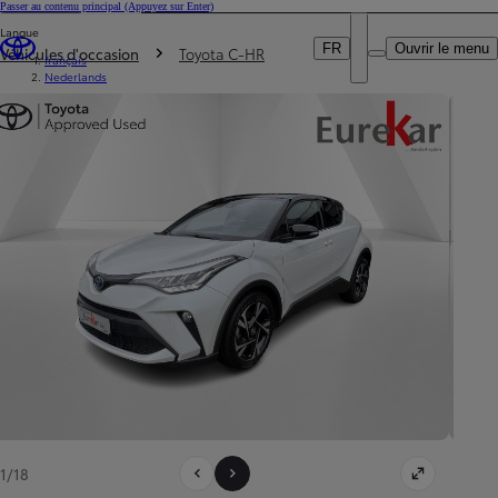
Passer au contenu principal
(Appuyez sur Enter)
Particulier
Langue
DEALER NAME
Vous êtes ici
:
Professionnel
FR
Ouvrir le menu
Véhicules d'occasion
Toyota C-HR
français
Nederlands
1/18