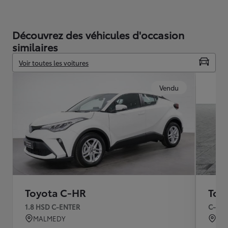
Découvrez des véhicules d'occasion
similaires
Voir toutes les voitures
Vendu
Toyota C-HR
Toy
1.8 HSD C-ENTER
C-HIC
MALMEDY
KO