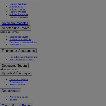
Voitures familiales
Voitures SUV
Voitures citadines
Voitures hybrides
Voitures électriques
Voitures crossovers
Nouveaux modèles
Achetez une Toyota
Achetez une Toyota
Essayez une Toyota
Évaluez votre véhicule
Brochures et documentations
Émissions CO2
Finances & Assurances
Nos solutions de financement
Nos solutions d'assurances
Découvrez Toyota
Découvrez Toyota
Hybride & Électrique
Découvrez l'hybride
Zéro émission
Astuces hybride
Nos athlètes
Projets de mobilité
Athlètes
Toyota Gazoo Racing