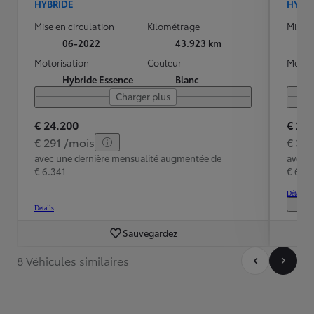
HYBRIDE
HYBR
Mise en circulation
Kilométrage
Mise e
06-2022
43.923 km
Motorisation
Couleur
Motori
Hybride Essence
Blanc
Charger plus
€ 24.200
€ 23
€ 291 /mois
€ 34
avec une dernière mensualité augmentée de
avec 
€ 6.341
€ 6.3
Détails
Détails
Sauvegardez
8 Véhicules similaires