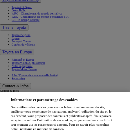
Toyota GR Sport
Dakar Rally
WRC - Championnat du monde des rallyes
WEC - Championnat du monde d'endurance FIA
GR H2 Racing Concept
This is Toyota
Toyota Belgium
Espace
Pourquoi Toyota
Confort du véhicule
Toyota en Europe
Fabriqué en Europe
Toyota vision & philosophie
Notre engagement
Toyota Motor Europe
Jobs
(S'ouvre dans une nouvelle fenêtre)
Sponsoring
Contact & Infos
Contact & Infos
Trouvez un concessionnaire
Informations et paramétrage des cookies
Rendez-vous entretien
Rendez-vous en concession
(S'ouvre dans une nouvelle fenêtre)
Contactez-nous
Nous utilisons des cookies pour assurer le bon fonctionnement du site,
Nos concessionnaires
améliorer votre expérience de navigation, analyser l’utilisation du site et, le
Support (FAQ)
cas échéant, vous proposer des contenus et publicités adaptés. Vous pouvez
Mentions légales
accepter ou refuser l’utilisation de ces cookies, ou personnaliser vos choix à
Vie privée
tout moment via les paramètres ci-dessous. Pour en savoir plus, consultez
Data sharing
Cookies
notre
politique en matière de cookies.