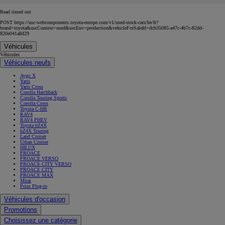
Read timed out
POST https://usc-webcomponents.toyota-europe.com/v1/used-stock-cars/be/fr?
brand=toyota&uscContext=used&uscEnv=production&vehicleForSaleId=dcb35085-a47c-4b7c-82dd-
820e041a8d29
Véhicules
Véhicules
Véhicules neufs
Aygo X
Yaris
Yaris Cross
Corolla Hatchback
Corolla Touring Sports
Corolla Cross
Toyota C-HR
RAV4
RAV4 PHEV
Toyota bZ4X
bZ4X Touring
Land Cruiser
Urban Cruiser
HILUX
PROACE
PROACE VERSO
PROACE CITY VERSO
PROACE CITY
PROACE MAX
Mirai
Prius Plug-in
Véhicules d'occasion
Promotions
Choisissez une catégorie