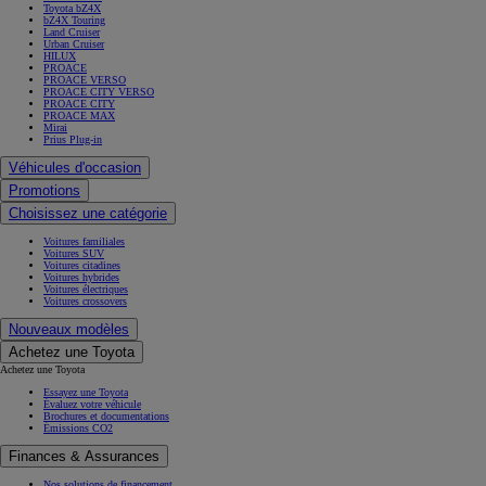
Toyota bZ4X
bZ4X Touring
Land Cruiser
Urban Cruiser
HILUX
PROACE
PROACE VERSO
PROACE CITY VERSO
PROACE CITY
PROACE MAX
Mirai
Prius Plug-in
Véhicules d'occasion
Promotions
Choisissez une catégorie
Voitures familiales
Voitures SUV
Voitures citadines
Voitures hybrides
Voitures électriques
Voitures crossovers
Nouveaux modèles
Achetez une Toyota
Achetez une Toyota
Essayez une Toyota
Évaluez votre véhicule
Brochures et documentations
Émissions CO2
Finances & Assurances
Nos solutions de financement