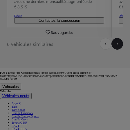
avec une dernière mensualité augmentée de
avec 
€ 8.515
€ 8.12
Détails
Détails
Contactez la concession
Sauvegardez
8 Véhicules similaires
POST https://usc-webcomponents.toyota-europe.com/v1/used-stock-cars/be/fr?
brand=toyota&uscContext=used&uscEnv=production&vehicleForSaleId=7da0599d-2d01-49a2-8e22-
0b7b13b37331
Véhicules
Véhicules
Véhicules neufs
Aygo X
Yaris
Yaris Cross
Corolla Hatchback
Corolla Touring Sports
Corolla Cross
Toyota C-HR
RAV4
RAV4 PHEV