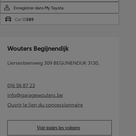
Enregistrer dans My Toyota
Car ID
589
Wouters Begijnendijk
Liersesteenweg 309 BEGIJNENDIJK 3130,
016 56 87 23
(Opens in new tab)
info@garagewouters.be
(Opens in new tab)
Ouvrir le lien du concessionnaire
(Opens in new tab)
Voir toutes les voitures
(Opens in new tab)