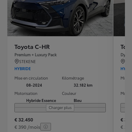
Toyota C-HR
Toy
Premium + Luxury Pack
Dynam
STEKENE
Sin
HYBRIDE
HYBR
Mise en circulation
Kilométrage
Mise e
08-2024
32.182 km
Motorisation
Couleur
Motori
Hybride Essence
Bleu
Charger plus
€ 32.450
€ 30
€ 390 /mois
€ 37