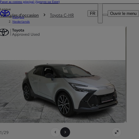
Passer au contenu principal
(Appuyez sur Enter)
Particulier
Langue
DEALER NAME
Vous êtes ici
:
Professionnel
FR
Ouvrir le menu
Véhicules d'occasion
Toyota C-HR
français
Nederlands
1/29