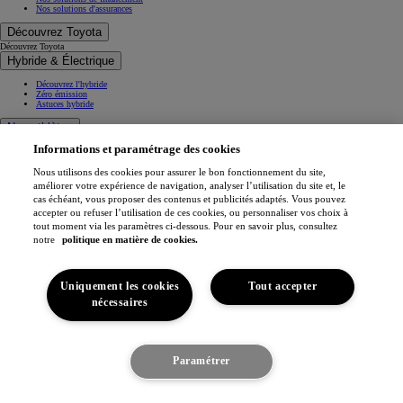
Nos solutions d'assurances
Découvrez Toyota
Découvrez Toyota
Hybride & Électrique
Découvrez l'hybride
Zéro émission
Astuces hybride
Nos athlètes
Informations et paramétrage des cookies
Projets de mobilité
Athlètes
Nous utilisons des cookies pour assurer le bon fonctionnement du site,
Toyota Gazoo Racing
améliorer votre expérience de navigation, analyser l’utilisation du site et, le
cas échéant, vous proposer des contenus et publicités adaptés. Vous pouvez
Toyota GR Sport
accepter ou refuser l’utilisation de ces cookies, ou personnaliser vos choix à
Dakar Rally
tout moment via les paramètres ci-dessous. Pour en savoir plus, consultez
WRC - Championnat du monde des rallyes
WEC - Championnat du monde d'endurance FIA
notre
politique en matière de cookies.
GR H2 Racing Concept
This is Toyota
Uniquement les cookies
Tout accepter
Toyota Belgium
nécessaires
Espace
Pourquoi Toyota
Confort du véhicule
Toyota en Europe
Je suis intéressé
Paramétrer
Fabriqué en Europe
Toyota vision & philosophie
Découvrez le véhicule
Notre engagement
Toyota Motor Europe