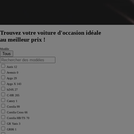
Trouvez votre voiture d'occasion idéale
au meilleur prix !
Modèle
Auris
12
Avensis
0
Aygo
29
Aygo X
143
bZ4X
27
C-HR
205
Camry
1
Corolla
99
Corolla Cross
66
Corolla HB/TS
70
GR Yaris
3
GR86
1