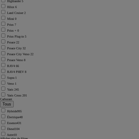
Highlander
5
Hilux
6
Land Cruiser
2
Mirai
0
Prius
7
Prius +
0
Prius Plug-in
5
Proace
22
Proace City
32
Proace City Verso
22
Proace Verso
8
RAV4
66
RAV4 PHEV
8
Supra
1
Verso
1
Yaris
245
Yaris Cross
201
Carburant
Hybride
995
Électrique
48
Essence
431
Diesel
104
Autre
10
Afficher plus de filtres