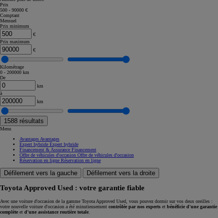
Prix
500 - 90000 €
Comptant
Mensuel
Prix minimum
€
Prix maximum
€
Kilométrage
0 - 200000 km
De
km
à
km
1588
résultats
Menu
Avantages
Avantages
Expert hybride
Expert hybride
Financement & Assurance
Financement
Offre de véhicules d'occasion
Offre de véhicules d'occasion
Réservation en ligne
Réservation en ligne
Défilement vers la gauche
Défilement vers la droite
Toyota Approved Used : votre garantie fiable
Avec une voiture d'occasion de la gamme Toyota Approved Used, vous pouvez dormir sur vos deux oreilles :
votre nouvelle voiture d'occasion a été minutieusement
contrôlée par nos experts
et
bénéficie d'une garantie
complète
et
d'une assistance routière totale
.